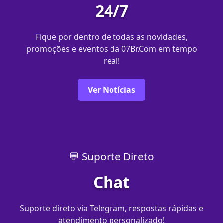
24/7
Fique por dentro de todas as novidades,
promoções e eventos da 07Br.Com em tempo
real!
Ver Notícias
💬 Suporte Direto
Chat
Suporte direto via Telegram, respostas rápidas e
atendimento personalizado!