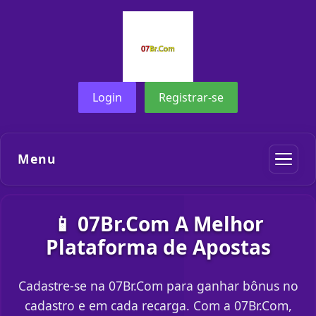
Login
Registrar-se
Menu
📱 07Br.Com A Melhor
Plataforma de Apostas
Cadastre-se na 07Br.Com para ganhar bônus no
cadastro e em cada recarga. Com a 07Br.Com,