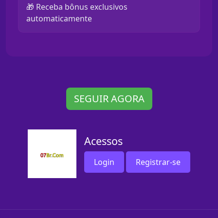
🎁 Receba bônus exclusivos
automaticamente
SEGUIR AGORA
Acessos
Login
Registrar-se