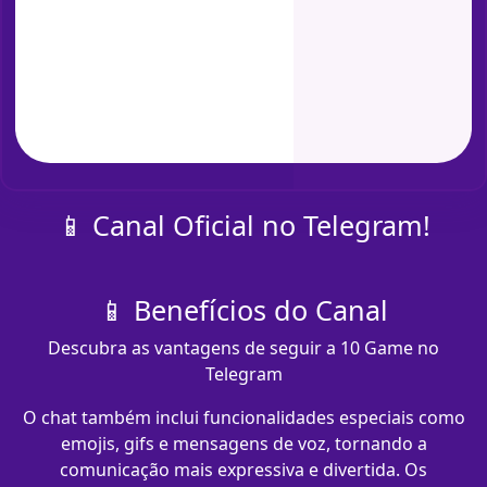
📱 Canal Oficial no Telegram!
📱 Benefícios do Canal
Descubra as vantagens de seguir a 10 Game no
Telegram
O chat também inclui funcionalidades especiais como
emojis, gifs e mensagens de voz, tornando a
comunicação mais expressiva e divertida. Os