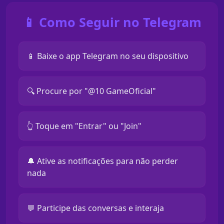
📱 Como Seguir no Telegram
📱 Baixe o app Telegram no seu dispositivo
🔍 Procure por "@10 GameOficial"
👆 Toque em "Entrar" ou "Join"
🔔 Ative as notificações para não perder
nada
💬 Participe das conversas e interaja