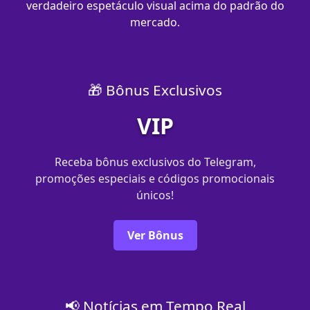
verdadeiro espetáculo visual acima do padrão do
mercado.
🎁 Bônus Exclusivos
VIP
Receba bônus exclusivos do Telegram,
promoções especiais e códigos promocionais
únicos!
Ver Bônus
📢 Notícias em Tempo Real