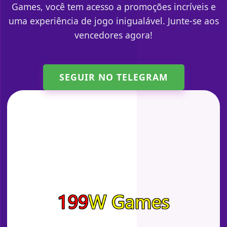
Games, você tem acesso a promoções incríveis e
uma experiência de jogo inigualável. Junte-se aos
vencedores agora!
SEGUIR NO TELEGRAM