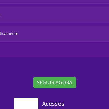
a
aticamente
SEGUIR AGORA
Acessos