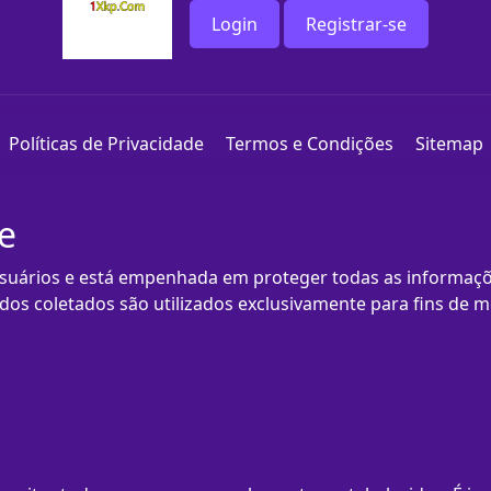
Login
Registrar-se
Políticas de Privacidade
Termos e Condições
Sitemap
de
 usuários e está empenhada em proteger todas as informaçõ
os coletados são utilizados exclusivamente para fins de m