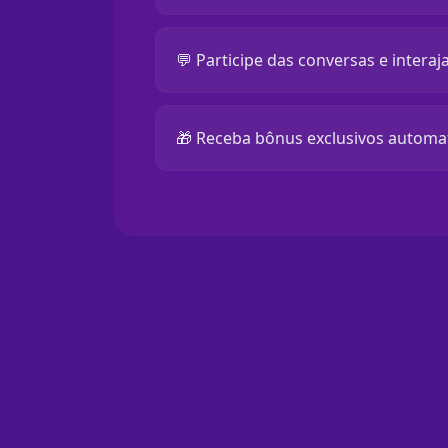
💬 Participe das conversas e interaj
🎁 Receba bônus exclusivos autom