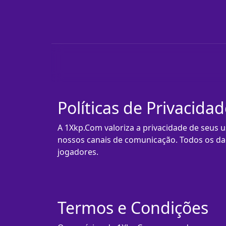
Políticas de Privacida
A 1Xkp.Com valoriza a privacidade de seus
nossos canais de comunicação. Todos os dad
jogadores.
Termos e Condições