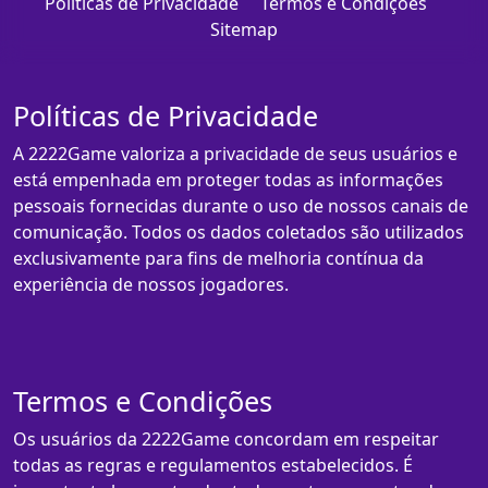
Políticas de Privacidade
Termos e Condições
Sitemap
Políticas de Privacidade
A 2222Game valoriza a privacidade de seus usuários e
está empenhada em proteger todas as informações
pessoais fornecidas durante o uso de nossos canais de
comunicação. Todos os dados coletados são utilizados
exclusivamente para fins de melhoria contínua da
experiência de nossos jogadores.
Termos e Condições
Os usuários da 2222Game concordam em respeitar
todas as regras e regulamentos estabelecidos. É