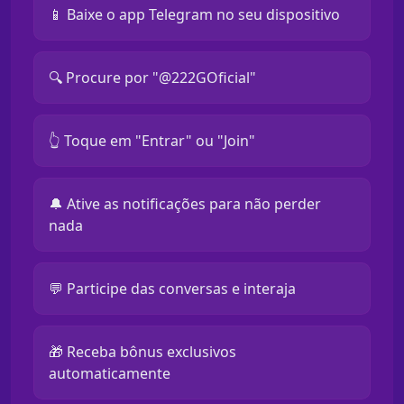
📱 Baixe o app Telegram no seu dispositivo
🔍 Procure por "@222GOficial"
👆 Toque em "Entrar" ou "Join"
🔔 Ative as notificações para não perder
nada
💬 Participe das conversas e interaja
🎁 Receba bônus exclusivos
automaticamente