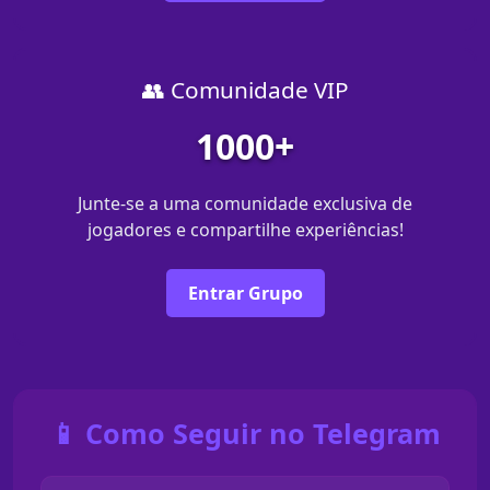
👥 Comunidade VIP
1000+
Junte-se a uma comunidade exclusiva de
jogadores e compartilhe experiências!
Entrar Grupo
📱 Como Seguir no Telegram