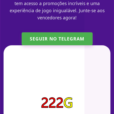
tem acesso a promoções incríveis e uma
experiência de jogo inigualável. Junte-se aos
vencedores agora!
SEGUIR NO TELEGRAM