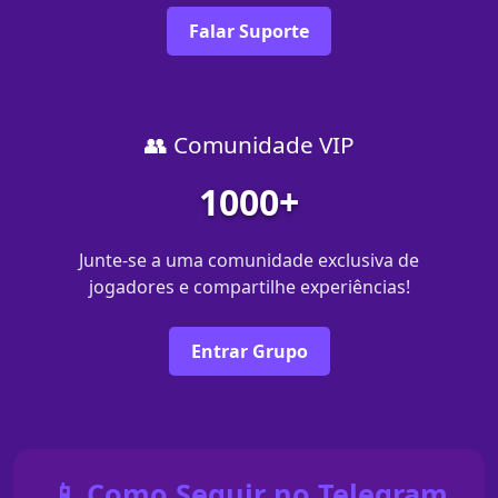
Falar Suporte
👥 Comunidade VIP
1000+
Junte-se a uma comunidade exclusiva de
jogadores e compartilhe experiências!
Entrar Grupo
📱 Como Seguir no Telegram