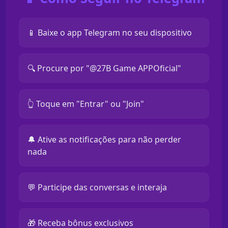
📱 Baixe o app Telegram no seu dispositivo
🔍 Procure por "@27B Game APPOficial"
👆 Toque em "Entrar" ou "Join"
🔔 Ative as notificações para não perder
nada
💬 Participe das conversas e interaja
🎁 Receba bônus exclusivos