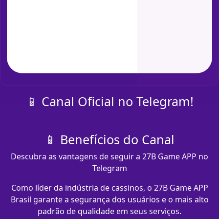
📱 Canal Oficial no Telegram!
📱 Benefícios do Canal
Descubra as vantagens de seguir a 27B Game APP no
Telegram
Como líder da indústria de cassinos, o 27B Game APP
Brasil garante a segurança dos usuários e o mais alto
padrão de qualidade em seus serviços.