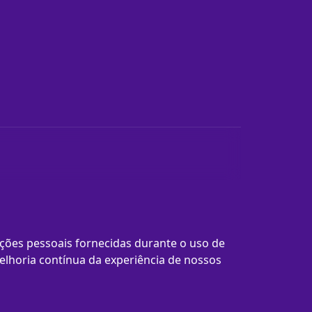
ções pessoais fornecidas durante o uso de
elhoria contínua da experiência de nossos