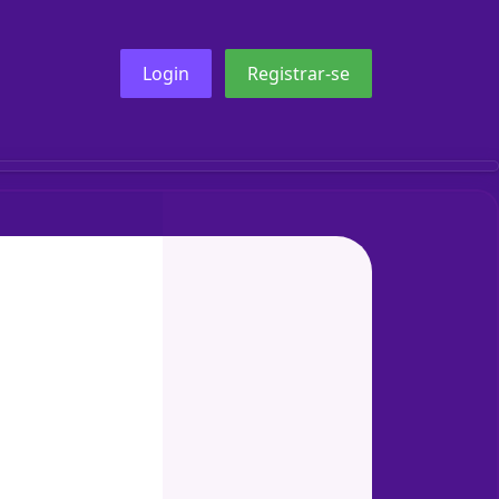
Login
Registrar-se