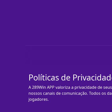
Políticas de Privacida
A 289Win APP valoriza a privacidade de seu
nossos canais de comunicação. Todos os dad
jogadores.