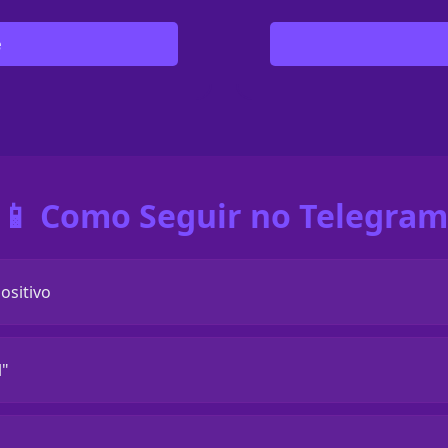
e
📱 Como Seguir no Telegram
ositivo
l"