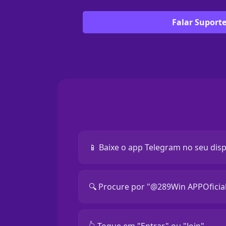
Falar Suport
📱 Baixe o app Telegram no seu disp
🔍 Procure por "@289Win APPOficia