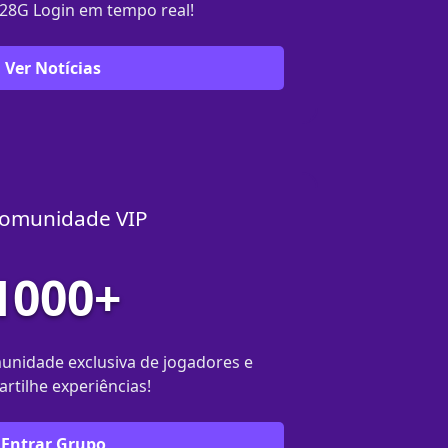
 28G Login em tempo real!
Ver Notícias
Comunidade VIP
1000+
unidade exclusiva de jogadores e
rtilhe experiências!
Entrar Grupo