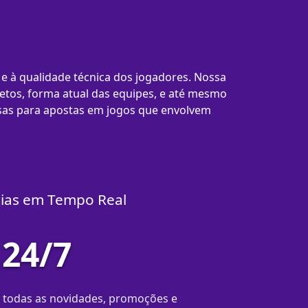
e à qualidade técnica dos jogadores. Nossa
retos, forma atual das equipes, e até mesmo
iosas para apostas em jogos que envolvem
cias em Tempo Real
24/7
e todas as novidades, promoções e