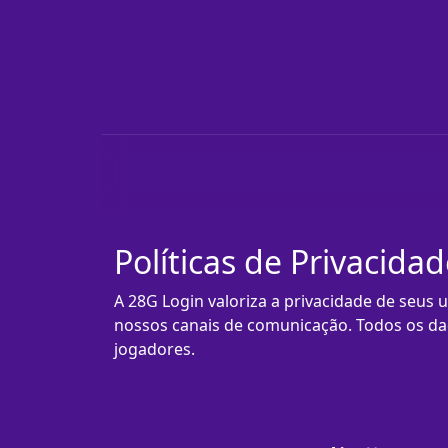
Políticas de Privacida
A 28G Login valoriza a privacidade de seus
nossos canais de comunicação. Todos os dad
jogadores.