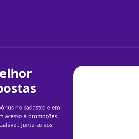
elhor
postas
bônus no cadastro e em
em acesso a promoções
ualável. Junte-se aos