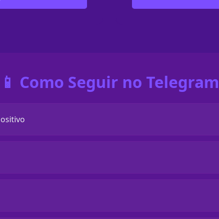
📱 Como Seguir no Telegram
ositivo