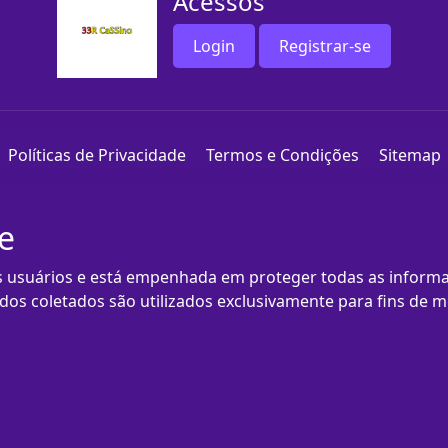
Acessos
Login
Registrar-se
Políticas de Privacidade
Termos e Condições
Sitemap
de
us usuários e está empenhada em proteger todas as inform
os coletados são utilizados exclusivamente para fins de m