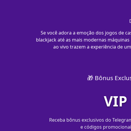
Se você adora a emoção dos jogos de ca
blackjack até as mais modernas máquinas c
ao vivo trazem a experiência de um
🎁 Bônus Exclu
VIP
Receba bônus exclusivos do Telegra
e códigos promocionai