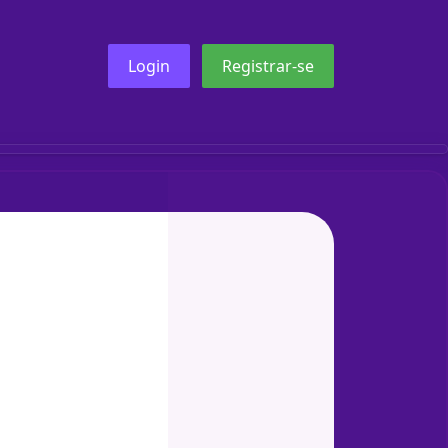
Login
Registrar-se