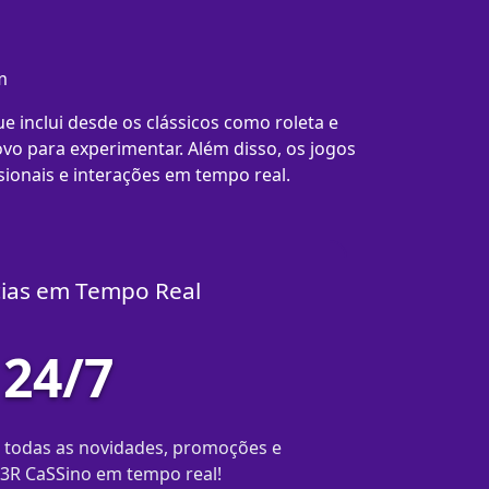
m
e inclui desde os clássicos como roleta e
vo para experimentar. Além disso, os jogos
sionais e interações em tempo real.
cias em Tempo Real
24/7
e todas as novidades, promoções e
33R CaSSino em tempo real!