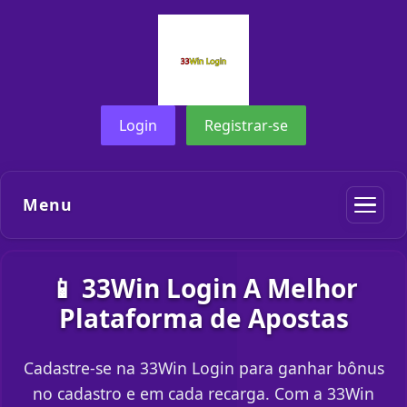
Login
Registrar-se
Menu
📱 33Win Login A Melhor
Plataforma de Apostas
Cadastre-se na 33Win Login para ganhar bônus
no cadastro e em cada recarga. Com a 33Win