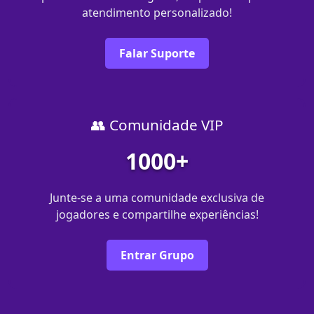
atendimento personalizado!
Falar Suporte
👥 Comunidade VIP
1000+
Junte-se a uma comunidade exclusiva de
jogadores e compartilhe experiências!
Entrar Grupo