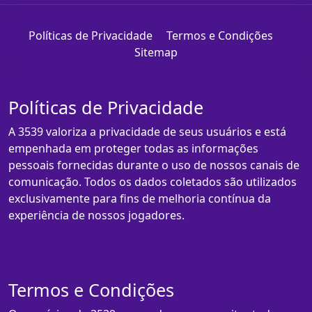
Políticas de Privacidade
Termos e Condições
Sitemap
Políticas de Privacidade
A 3539 valoriza a privacidade de seus usuários e está
empenhada em proteger todas as informações
pessoais fornecidas durante o uso de nossos canais de
comunicação. Todos os dados coletados são utilizados
exclusivamente para fins de melhoria contínua da
experiência de nossos jogadores.
Termos e Condições