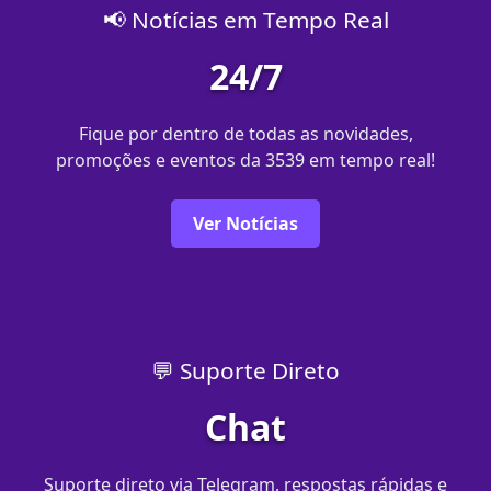
📢 Notícias em Tempo Real
24/7
Fique por dentro de todas as novidades,
promoções e eventos da 3539 em tempo real!
Ver Notícias
💬 Suporte Direto
Chat
Suporte direto via Telegram, respostas rápidas e