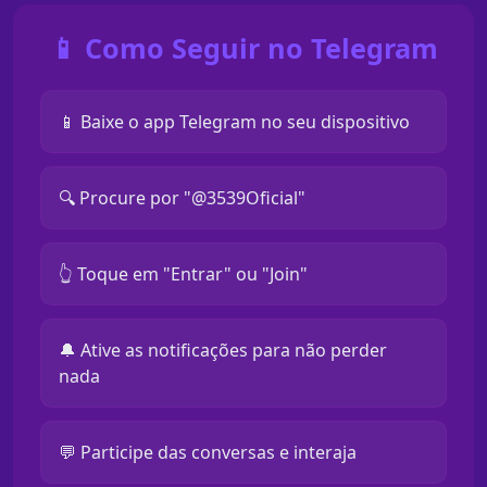
📱 Como Seguir no Telegram
📱 Baixe o app Telegram no seu dispositivo
🔍 Procure por "@3539Oficial"
👆 Toque em "Entrar" ou "Join"
🔔 Ative as notificações para não perder
nada
💬 Participe das conversas e interaja