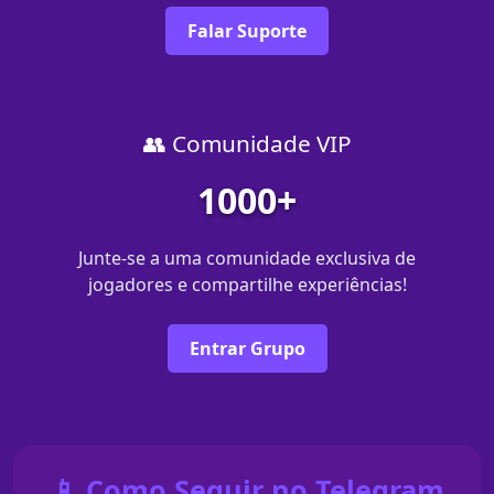
Falar Suporte
👥 Comunidade VIP
1000+
Junte-se a uma comunidade exclusiva de
jogadores e compartilhe experiências!
Entrar Grupo
📱 Como Seguir no Telegram