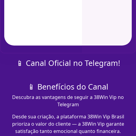
📱 Canal Oficial no Telegram!
📱 Benefícios do Canal
Descubra as vantagens de seguir a 38Win Vip no
Telegram
Desde sua criação, a plataforma 38Win Vip Brasil
prioriza o valor do cliente — a 38Win Vip garante
satisfação tanto emocional quanto financeira.