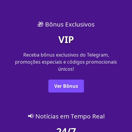
🎁 Bônus Exclusivos
VIP
Receba bônus exclusivos do Telegram,
promoções especiais e códigos promocionais
únicos!
Ver Bônus
📢 Notícias em Tempo Real
24/7