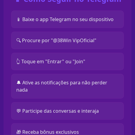
📱 Baixe o app Telegram no seu dispositivo
🔍 Procure por "@38Win VipOficial"
👆 Toque em "Entrar" ou "Join"
🔔 Ative as notificações para não perder
nada
💬 Participe das conversas e interaja
🎁 Receba bônus exclusivos