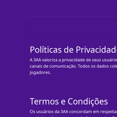
Políticas de Privacida
A 3AA valoriza a privacidade de seus usuár
canais de comunicação. Todos os dados cole
jogadores.
Termos e Condições
Os usuários da 3AA concordam em respeitar 