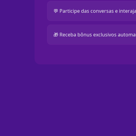
💬 Participe das conversas e interaj
🎁 Receba bônus exclusivos autom