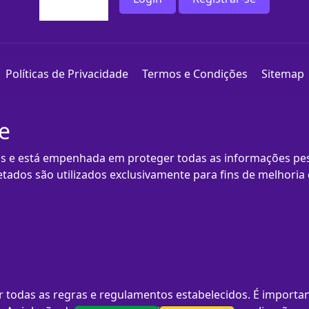
Políticas de Privacidade
Termos e Condições
Sitemap
de
ios e está empenhada em proteger todas as informações pe
tados são utilizados exclusivamente para fins de melhoria
todas as regras e regulamentos estabelecidos. É importan