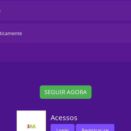
a
aticamente
SEGUIR AGORA
Acessos
Login
Registrar-se