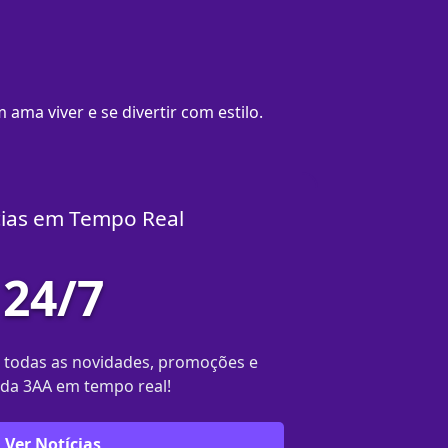
ama viver e se divertir com estilo.
cias em Tempo Real
24/7
e todas as novidades, promoções e
 da 3AA em tempo real!
Ver Notícias