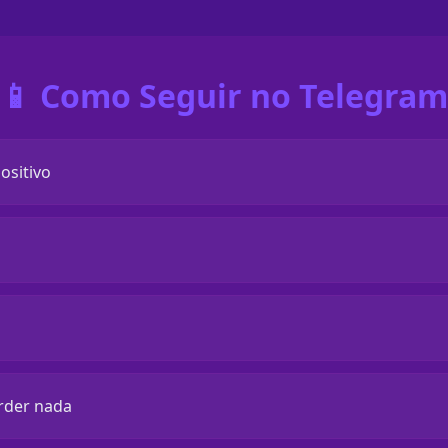
📱 Como Seguir no Telegram
ositivo
erder nada