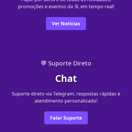
promoções e eventos da 3L em tempo real!
Ver Notícias
💬 Suporte Direto
Chat
Suporte direto via Telegram, respostas rápidas e
atendimento personalizado!
Falar Suporte