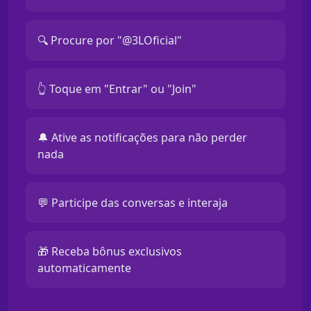
🔍 Procure por "@3LOficial"
👆 Toque em "Entrar" ou "Join"
🔔 Ative as notificações para não perder
nada
💬 Participe das conversas e interaja
🎁 Receba bônus exclusivos
automaticamente