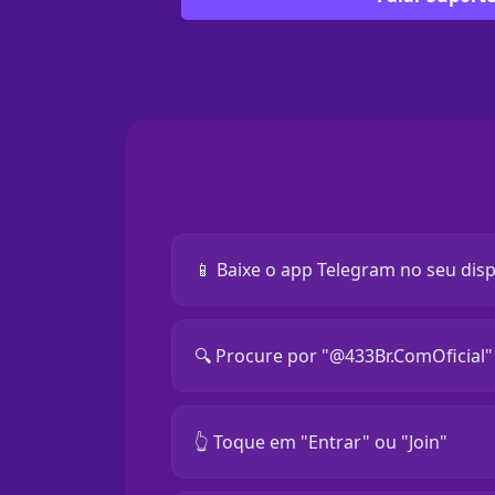
📱 Baixe o app Telegram no seu disp
🔍 Procure por "@433Br.ComOficial"
👆 Toque em "Entrar" ou "Join"