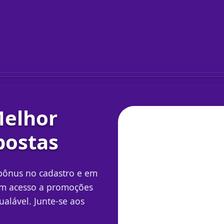
Melhor
postas
bônus no cadastro e em
em acesso a promoções
ualável. Junte-se aos