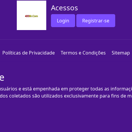
Acessos
Login
Registrar-se
Políticas de Privacidade
Termos e Condições
Sitemap
de
 usuários e está empenhada em proteger todas as informaç
os coletados são utilizados exclusivamente para fins de m