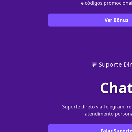
e códigos promocionai
Ver Bônus
💬 Suporte Di
Cha
Suporte direto via Telegram, r
atendimento persona
Falar Suport