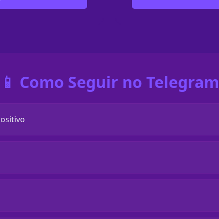
📱 Como Seguir no Telegram
ositivo