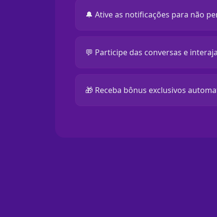
🔔 Ative as notificações para não p
💬 Participe das conversas e interaj
🎁 Receba bônus exclusivos autom