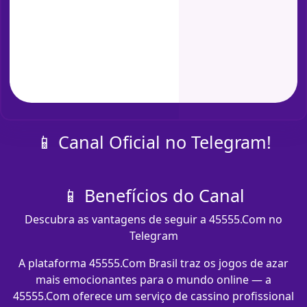
📱 Canal Oficial no Telegram!
📱 Benefícios do Canal
Descubra as vantagens de seguir a 45555.Com no
Telegram
A plataforma 45555.Com Brasil traz os jogos de azar
mais emocionantes para o mundo online — a
45555.Com oferece um serviço de cassino profissional