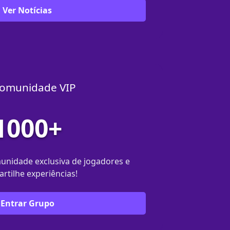
Ver Notícias
Comunidade VIP
1000+
unidade exclusiva de jogadores e
rtilhe experiências!
Entrar Grupo