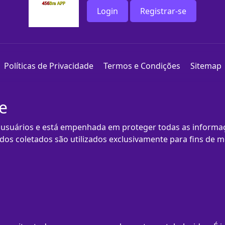
Login
Registrar-se
Políticas de Privacidade
Termos e Condições
Sitemap
de
s usuários e está empenhada em proteger todas as informa
os coletados são utilizados exclusivamente para fins de m