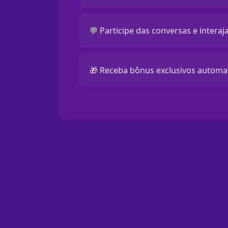
💬 Participe das conversas e interaj
🎁 Receba bônus exclusivos autom