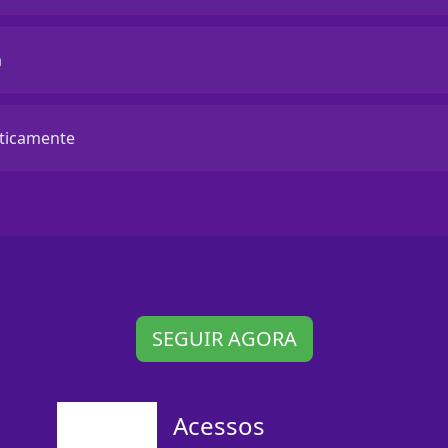
a
aticamente
SEGUIR AGORA
Acessos