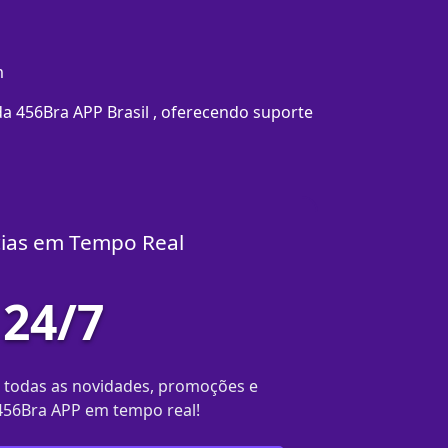
m
a 456Bra APP Brasil , oferecendo suporte
cias em Tempo Real
24/7
e todas as novidades, promoções e
456Bra APP em tempo real!