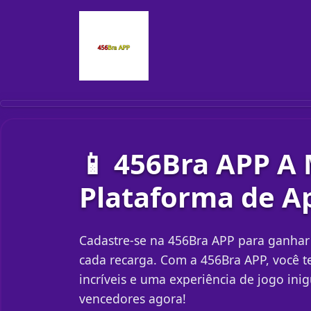
📱 456Bra APP A
Plataforma de A
Cadastre-se na 456Bra APP para ganhar
cada recarga. Com a 456Bra APP, você 
incríveis e uma experiência de jogo inig
vencedores agora!