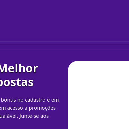
 Melhor
postas
 bônus no cadastro e em
tem acesso a promoções
ualável. Junte-se aos