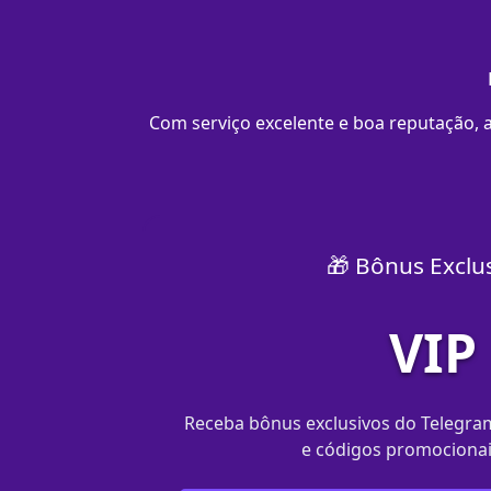
Com serviço excelente e boa reputação, 
🎁 Bônus Exclu
VIP
Receba bônus exclusivos do Telegra
e códigos promocionai