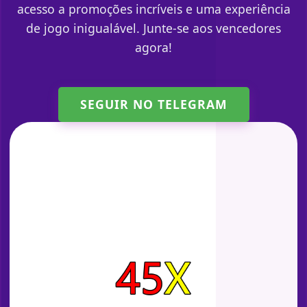
acesso a promoções incríveis e uma experiência
de jogo inigualável. Junte-se aos vencedores
agora!
SEGUIR NO TELEGRAM