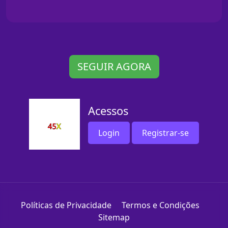
SEGUIR AGORA
Acessos
Login
Registrar-se
Políticas de Privacidade
Termos e Condições
Sitemap