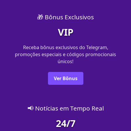
🎁 Bônus Exclusivos
VIP
Receba bônus exclusivos do Telegram,
promoções especiais e códigos promocionais
únicos!
Ver Bônus
📢 Notícias em Tempo Real
24/7