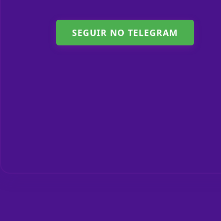
SEGUIR NO TELEGRAM