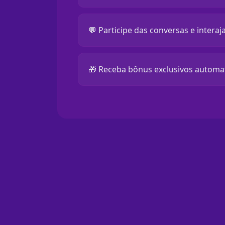
💬 Participe das conversas e interaj
🎁 Receba bônus exclusivos autom