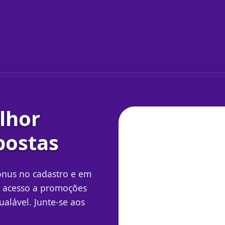
lhor
postas
ônus no cadastro e em
m acesso a promoções
ualável. Junte-se aos