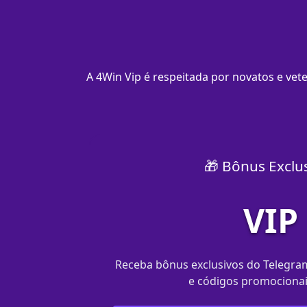
A 4Win Vip é respeitada por novatos e vet
🎁 Bônus Exclu
VIP
Receba bônus exclusivos do Telegra
e códigos promocionai