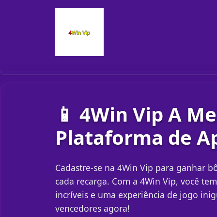
📱 4Win Vip A Me
Plataforma de A
Cadastre-se na 4Win Vip para ganhar b
cada recarga. Com a 4Win Vip, você te
incríveis e uma experiência de jogo inig
vencedores agora!