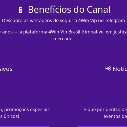
📱 Benefícios do Canal
Descubra as vantagens de seguir a 4Win Vip no Telegram
eranos — a plataforma 4Win Vip Brasil é imbatível em justi
mercado.
sivos
📢 Notí
m, promoções especiais
Fique por dentro d
s únicos!
eventos da