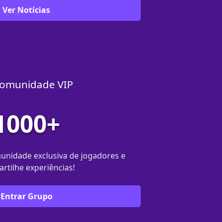
Ver Notícias
Comunidade VIP
1000+
unidade exclusiva de jogadores e
rtilhe experiências!
Entrar Grupo