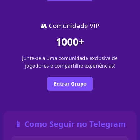
👥 Comunidade VIP
1000+
Junte-se a uma comunidade exclusiva de
jogadores e compartilhe experiências!
Entrar Grupo
📱 Como Seguir no Telegram