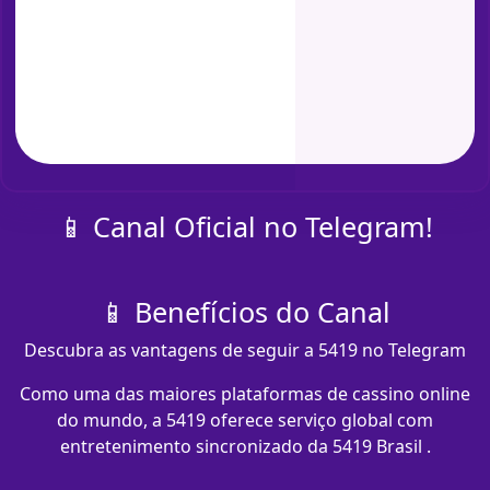
📱 Canal Oficial no Telegram!
📱 Benefícios do Canal
Descubra as vantagens de seguir a 5419 no Telegram
Como uma das maiores plataformas de cassino online
do mundo, a 5419 oferece serviço global com
entretenimento sincronizado da 5419 Brasil .