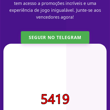
tem acesso a promoções incríveis e uma
experiência de jogo inigualável. Junte-se aos
vencedores agora!
SEGUIR NO TELEGRAM