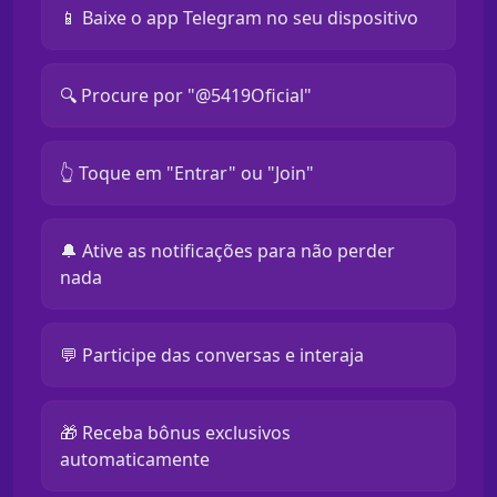
📱 Baixe o app Telegram no seu dispositivo
🔍 Procure por "@5419Oficial"
👆 Toque em "Entrar" ou "Join"
🔔 Ative as notificações para não perder
nada
💬 Participe das conversas e interaja
🎁 Receba bônus exclusivos
automaticamente