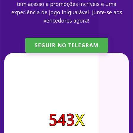
tem acesso a promoções incríveis e uma
experiência de jogo inigualável. Junte-se aos
vencedores agora!
SEGUIR NO TELEGRAM