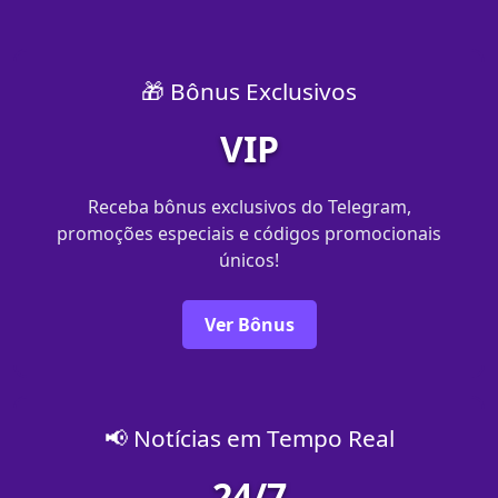
🎁 Bônus Exclusivos
VIP
Receba bônus exclusivos do Telegram,
promoções especiais e códigos promocionais
únicos!
Ver Bônus
📢 Notícias em Tempo Real
24/7