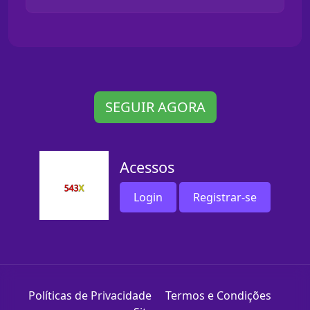
SEGUIR AGORA
Acessos
Login
Registrar-se
Políticas de Privacidade
Termos e Condições