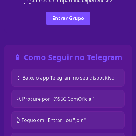
jogadores e compartilhe experiências!
Entrar Grupo
📱 Como Seguir no Telegram
📱 Baixe o app Telegram no seu dispositivo
🔍 Procure por "@55C ComOficial"
👆 Toque em "Entrar" ou "Join"