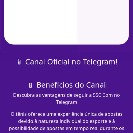
📱 Canal Oficial no Telegram!
📱 Benefícios do Canal
Descubra as vantagens de seguir a 55C Com no
Telegram
O tênis oferece uma experiência única de apostas
devido à natureza individual do esporte e à
possibilidade de apostas em tempo real durante os