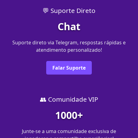
💬 Suporte Direto
Chat
Suporte direto via Telegram, respostas rápidas e
atendimento personalizado!
Falar Suporte
👥 Comunidade VIP
1000+
Junte-se a uma comunidade exclusiva de