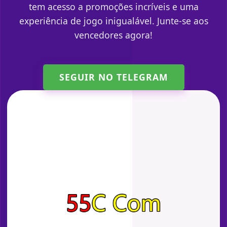
tem acesso a promoções incríveis e uma
experiência de jogo inigualável. Junte-se aos
vencedores agora!
SEGUIR NO TELEGRAM