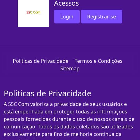
Acessos
Login
Registrar-se
Políticas de Privacidade
Termos e Condições
Sitemap
Políticas de Privacidade
A 55C Com valoriza a privacidade de seus usuários e
está empenhada em proteger todas as informações
pessoais fornecidas durante o uso de nossos canais de
comunicação. Todos os dados coletados são utilizados
exclusivamente para fins de melhoria contínua da