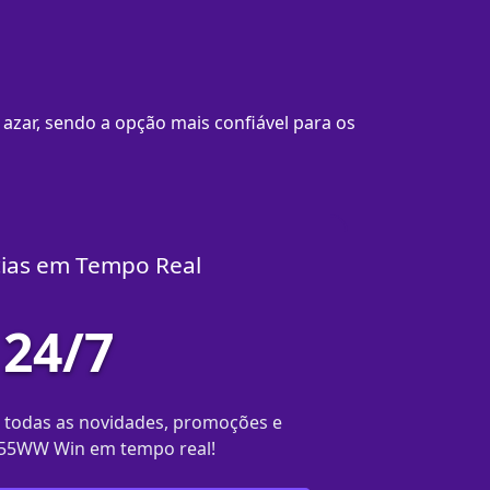
m
azar, sendo a opção mais confiável para os
cias em Tempo Real
24/7
e todas as novidades, promoções e
 55WW Win em tempo real!