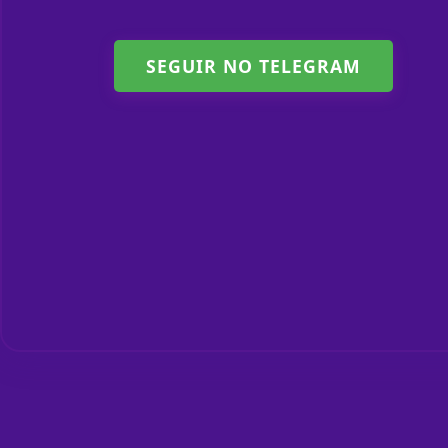
SEGUIR NO TELEGRAM