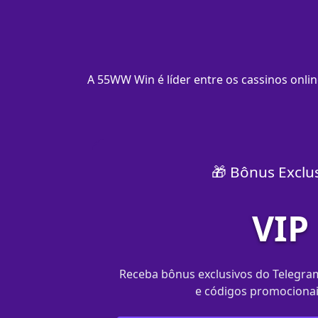
A 55WW Win é líder entre os cassinos onli
🎁 Bônus Exclu
VIP
Receba bônus exclusivos do Telegra
e códigos promocionai