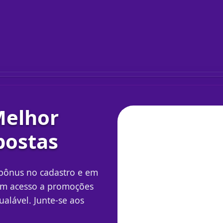
Melhor
postas
bônus no cadastro e em
em acesso a promoções
ualável. Junte-se aos