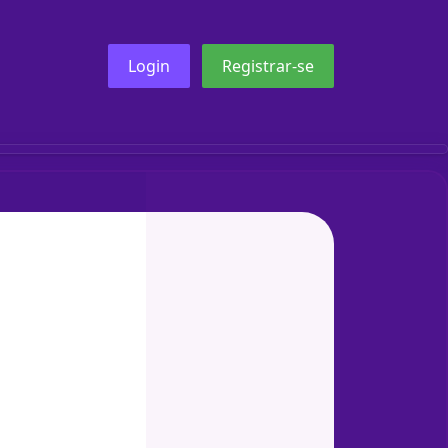
Login
Registrar-se