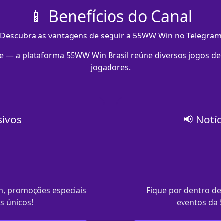
📱 Benefícios do Canal
Descubra as vantagens de seguir a 55WW Win no Telegra
ne — a plataforma 55WW Win Brasil reúne diversos jogos de 
jogadores.
sivos
📢 Notí
m, promoções especiais
Fique por dentro d
s únicos!
eventos da