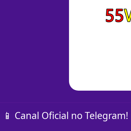
📱 Canal Oficial no Telegram!