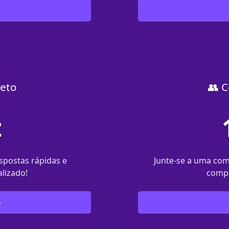
reto
👥 
t
espostas rápidas e
Junte-se a uma com
lizado!
compa
e