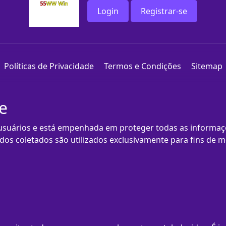
Login
Registrar-se
Políticas de Privacidade
Termos e Condições
Sitemap
de
 usuários e está empenhada em proteger todas as informaç
os coletados são utilizados exclusivamente para fins de m