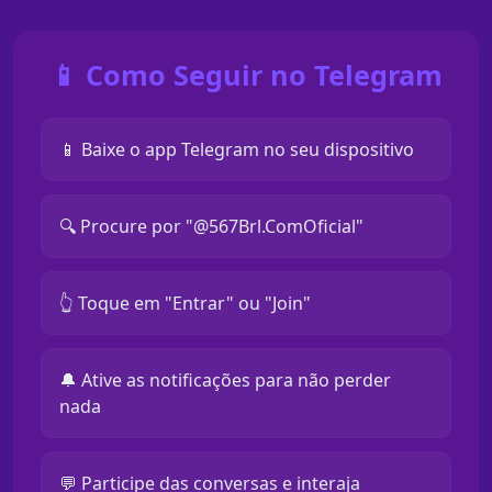
📱 Como Seguir no Telegram
📱 Baixe o app Telegram no seu dispositivo
🔍 Procure por "@567Brl.ComOficial"
👆 Toque em "Entrar" ou "Join"
🔔 Ative as notificações para não perder
nada
💬 Participe das conversas e interaja