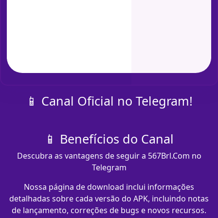
📱 Canal Oficial no Telegram!
📱 Benefícios do Canal
Descubra as vantagens de seguir a 567Brl.Com no
Telegram
Nossa página de download inclui informações
detalhadas sobre cada versão do APK, incluindo notas
de lançamento, correções de bugs e novos recursos.