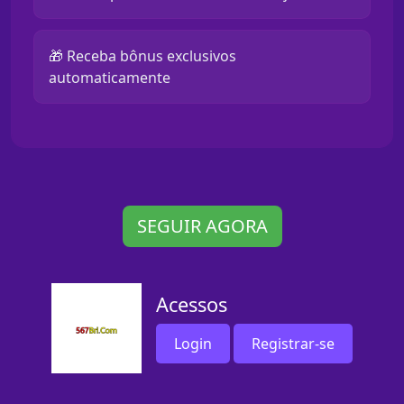
🎁 Receba bônus exclusivos
automaticamente
SEGUIR AGORA
Acessos
Login
Registrar-se