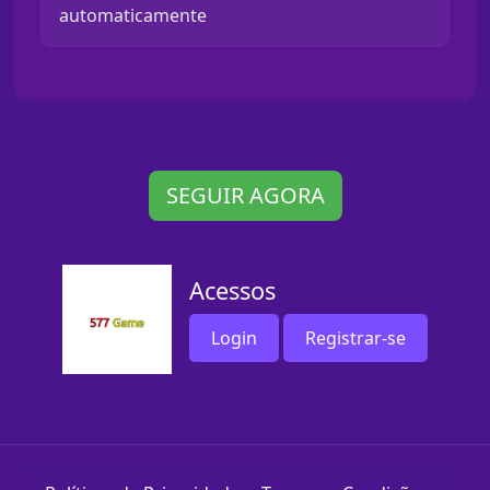
automaticamente
SEGUIR AGORA
Acessos
Login
Registrar-se