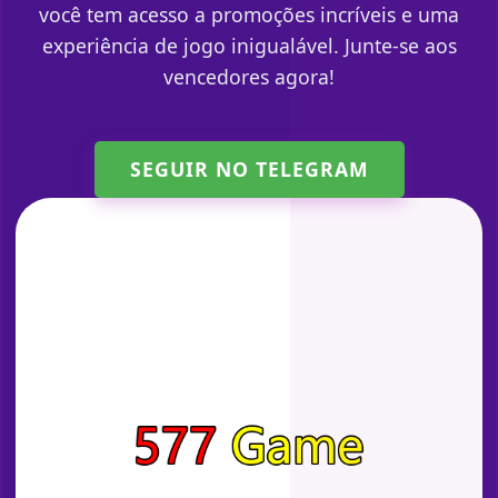
você tem acesso a promoções incríveis e uma
experiência de jogo inigualável. Junte-se aos
vencedores agora!
SEGUIR NO TELEGRAM