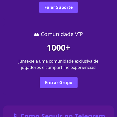
Falar Suporte
👥 Comunidade VIP
1000+
Junte-se a uma comunidade exclusiva de
jogadores e compartilhe experiências!
Entrar Grupo
📱 Como Seguir no Telegram