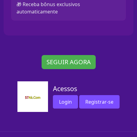
🎁 Receba bônus exclusivos
automaticamente
SEGUIR AGORA
Acessos
Login
Registrar-se