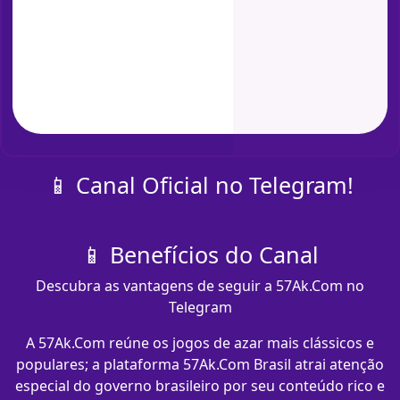
📱 Canal Oficial no Telegram!
📱 Benefícios do Canal
Descubra as vantagens de seguir a 57Ak.Com no
Telegram
A 57Ak.Com reúne os jogos de azar mais clássicos e
populares; a plataforma 57Ak.Com Brasil atrai atenção
especial do governo brasileiro por seu conteúdo rico e