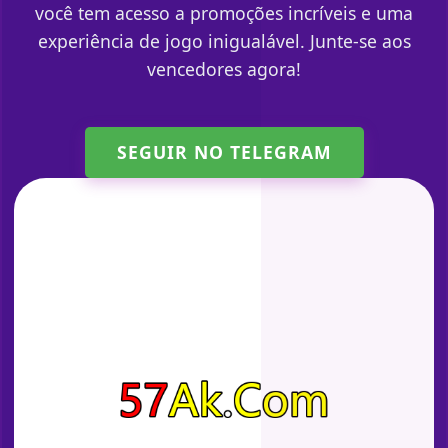
você tem acesso a promoções incríveis e uma
experiência de jogo inigualável. Junte-se aos
vencedores agora!
SEGUIR NO TELEGRAM