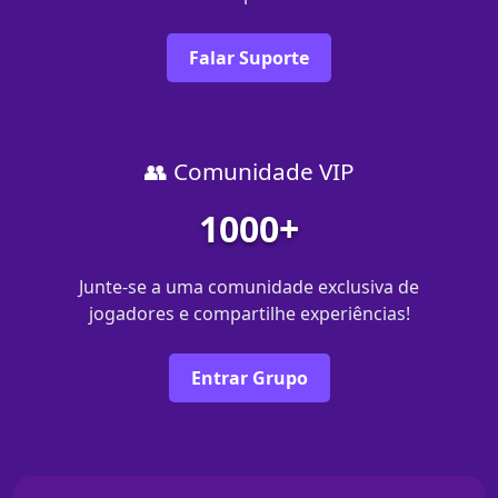
Falar Suporte
👥 Comunidade VIP
1000+
Junte-se a uma comunidade exclusiva de
jogadores e compartilhe experiências!
Entrar Grupo