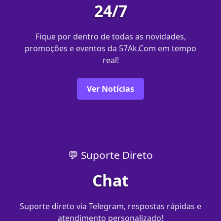
24/7
Fique por dentro de todas as novidades,
promoções e eventos da 57Ak.Com em tempo
real!
Ver Notícias
💬 Suporte Direto
Chat
Suporte direto via Telegram, respostas rápidas e
atendimento personalizado!