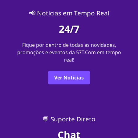
📢 Notícias em Tempo Real
24/7
Fique por dentro de todas as novidades,
promoções e eventos da 57T.Com em tempo
real!
Ver Notícias
💬 Suporte Direto
Chat