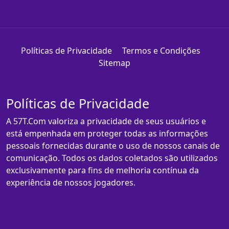
Políticas de Privacidade
Termos e Condições
Sitemap
Políticas de Privacidade
A 57T.Com valoriza a privacidade de seus usuários e
está empenhada em proteger todas as informações
pessoais fornecidas durante o uso de nossos canais de
comunicação. Todos os dados coletados são utilizados
exclusivamente para fins de melhoria contínua da
experiência de nossos jogadores.