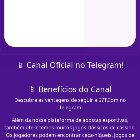
📱 Canal Oficial no Telegram!
📱 Benefícios do Canal
Descubra as vantagens de seguir a 57T.Com no
Telegram
Além da nossa plataforma de apostas esportivas,
também oferecemos muitos jogos clássicos de cassino.
Os jogadores podem encontrar caça-níqueis, jogos de