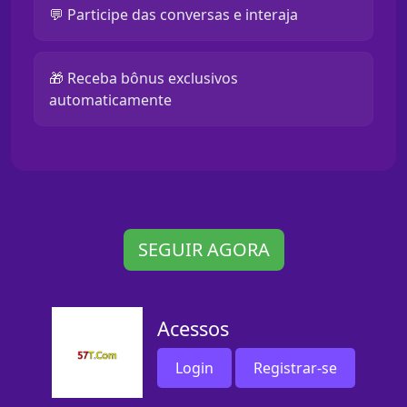
💬 Participe das conversas e interaja
🎁 Receba bônus exclusivos
automaticamente
SEGUIR AGORA
Acessos
Login
Registrar-se