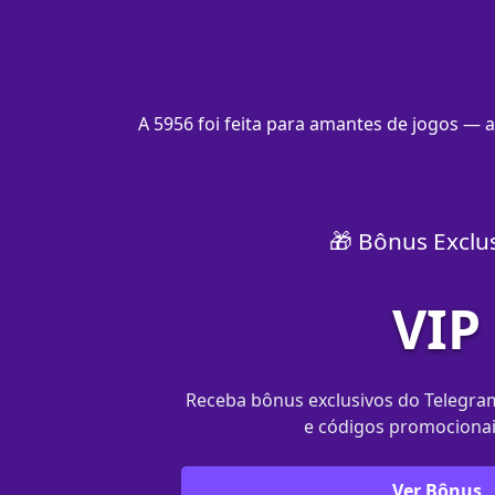
A 5956 foi feita para amantes de jogos —
🎁 Bônus Exclu
VIP
Receba bônus exclusivos do Telegra
e códigos promocionai
Ver Bônus