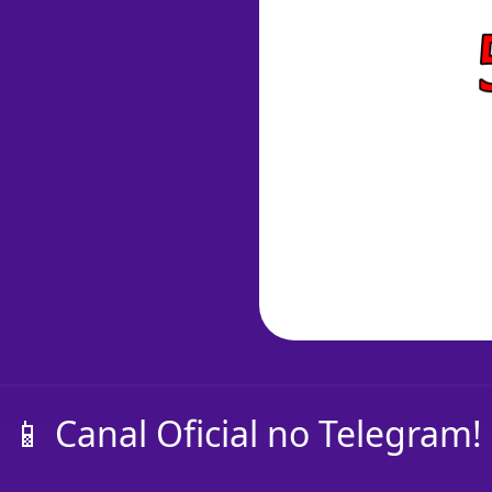
📱 Canal Oficial no Telegram!