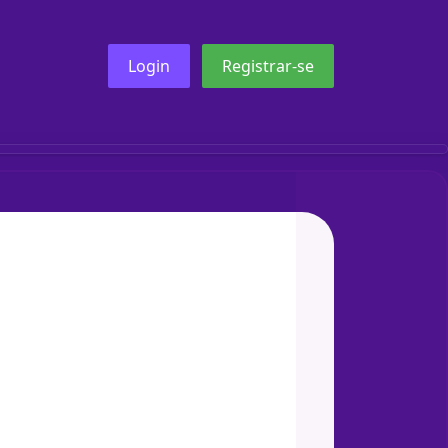
Login
Registrar-se