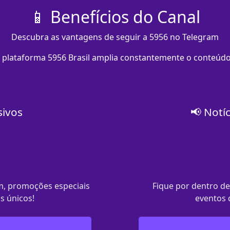
📱 Benefícios do Canal
Descubra as vantagens de seguir a 5956 no Telegram
 a plataforma 5956 Brasil amplia constantemente o conteúd
sivos
📢 Notí
m, promoções especiais
Fique por dentro d
s únicos!
eventos 