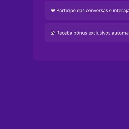
💬 Participe das conversas e interaj
🎁 Receba bônus exclusivos autom