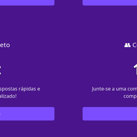
reto
👥 
t
espostas rápidas e
Junte-se a uma com
lizado!
compa
e