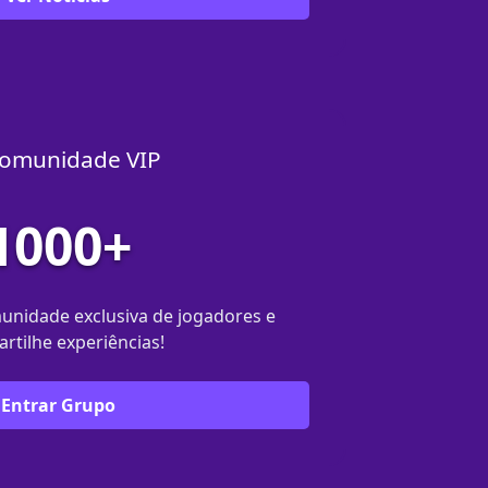
Comunidade VIP
1000+
unidade exclusiva de jogadores e
rtilhe experiências!
Entrar Grupo