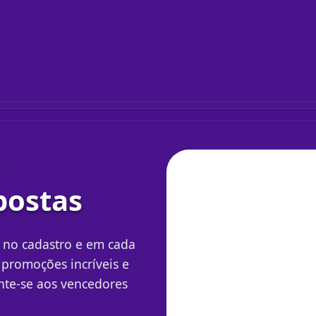
postas
 no cadastro e em cada
 promoções incríveis e
unte-se aos vencedores