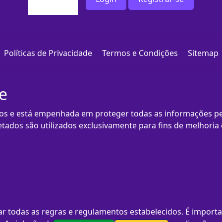
Políticas de Privacidade
Termos e Condições
Sitemap
de
rios e está empenhada em proteger todas as informações p
tados são utilizados exclusivamente para fins de melhoria
 todas as regras e regulamentos estabelecidos. É importa