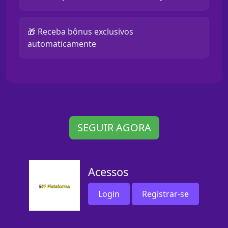
🎁 Receba bônus exclusivos
automaticamente
SEGUIR AGORA
Acessos
Login
Registrar-se