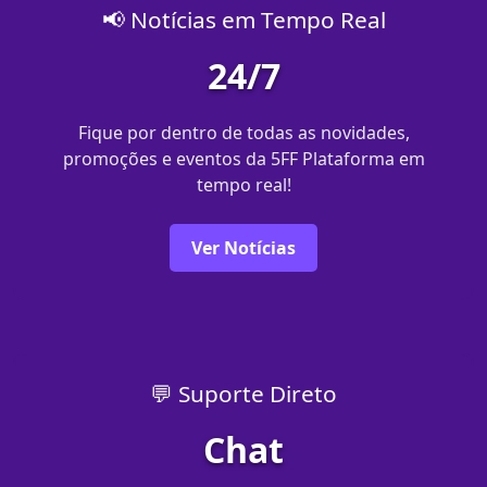
📢 Notícias em Tempo Real
24/7
Fique por dentro de todas as novidades,
promoções e eventos da 5FF Plataforma em
tempo real!
Ver Notícias
💬 Suporte Direto
Chat