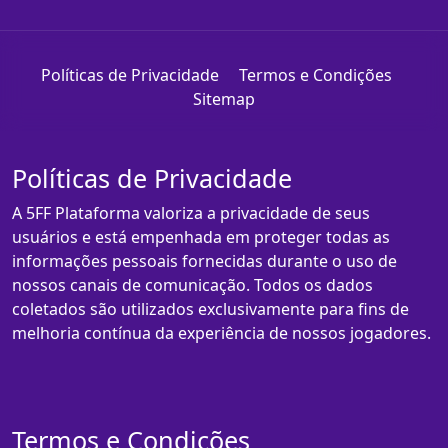
Políticas de Privacidade
Termos e Condições
Sitemap
Políticas de Privacidade
A 5FF Plataforma valoriza a privacidade de seus
usuários e está empenhada em proteger todas as
informações pessoais fornecidas durante o uso de
nossos canais de comunicação. Todos os dados
coletados são utilizados exclusivamente para fins de
melhoria contínua da experiência de nossos jogadores.
Termos e Condições