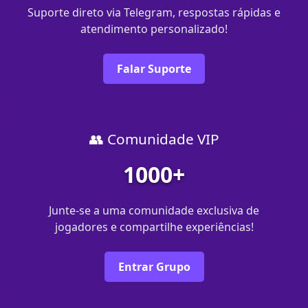
Suporte direto via Telegram, respostas rápidas e
atendimento personalizado!
Falar Suporte
👥 Comunidade VIP
1000+
Junte-se a uma comunidade exclusiva de
jogadores e compartilhe experiências!
Entrar Grupo