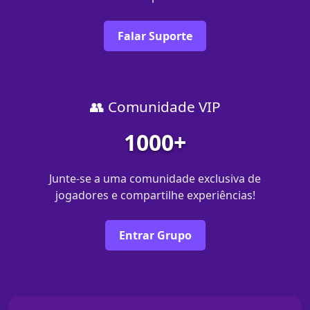
Falar Suporte
👥 Comunidade VIP
1000+
Junte-se a uma comunidade exclusiva de
jogadores e compartilhe experiências!
Entrar Grupo