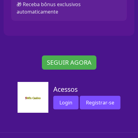
🎁 Receba bônus exclusivos
automaticamente
SEGUIR AGORA
Acessos
Login
Registrar-se