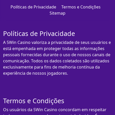
Políticas de Privacidade
Termos e Condições
Sitemap
Políticas de Privacidade
A 5Win Casino valoriza a privacidade de seus usuários e
está empenhada em proteger todas as informações
pessoais fornecidas durante o uso de nossos canais de
comunicação. Todos os dados coletados são utilizados
exclusivamente para fins de melhoria contínua da
experiência de nossos jogadores.
Termos e Condições
Os usuários da 5Win Casino concordam em respeitar