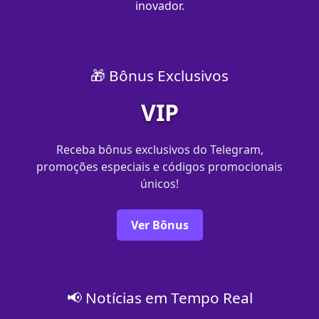
inovador.
🎁 Bônus Exclusivos
VIP
Receba bônus exclusivos do Telegram,
promoções especiais e códigos promocionais
únicos!
Ver Bônus
📢 Notícias em Tempo Real