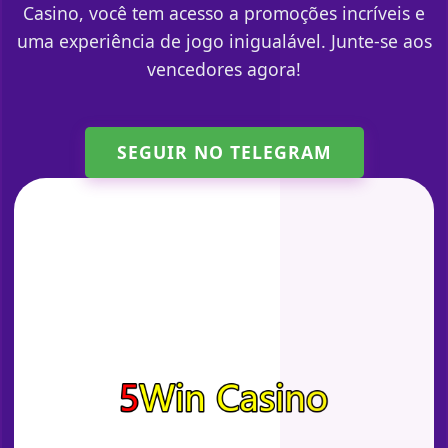
Casino, você tem acesso a promoções incríveis e
uma experiência de jogo inigualável. Junte-se aos
vencedores agora!
SEGUIR NO TELEGRAM