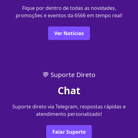
Fique por dentro de todas as novidades,
promoções e eventos da 6566 em tempo real!
Ver Notícias
💬 Suporte Direto
Chat
Suporte direto via Telegram, respostas rápidas e
atendimento personalizado!
Falar Suporte