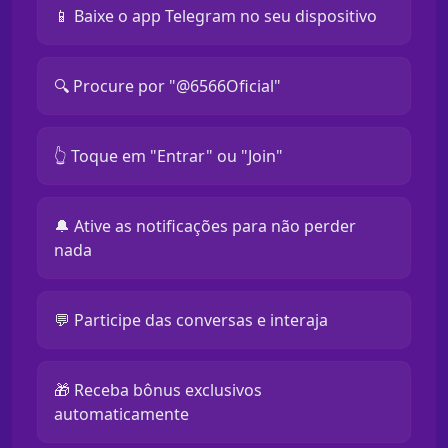
📱 Baixe o app Telegram no seu dispositivo
🔍 Procure por "@6566Oficial"
👆 Toque em "Entrar" ou "Join"
🔔 Ative as notificações para não perder
nada
💬 Participe das conversas e interaja
🎁 Receba bônus exclusivos
automaticamente