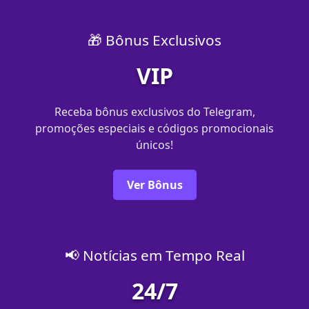
🎁 Bônus Exclusivos
VIP
Receba bônus exclusivos do Telegram,
promoções especiais e códigos promocionais
únicos!
Ver Bônus
📢 Notícias em Tempo Real
24/7