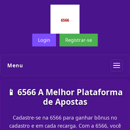
Login
Registrar-se
Menu
📱 6566 A Melhor Plataforma
de Apostas
Cadastre-se na 6566 para ganhar bônus no
cadastro e em cada recarga. Com a 6566, você