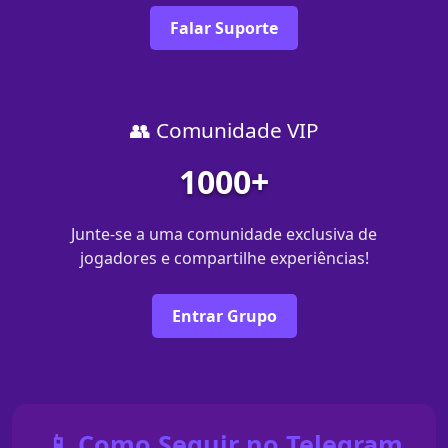
Falar Suporte
👥 Comunidade VIP
1000+
Junte-se a uma comunidade exclusiva de
jogadores e compartilhe experiências!
Entrar Grupo
📱 Como Seguir no Telegram