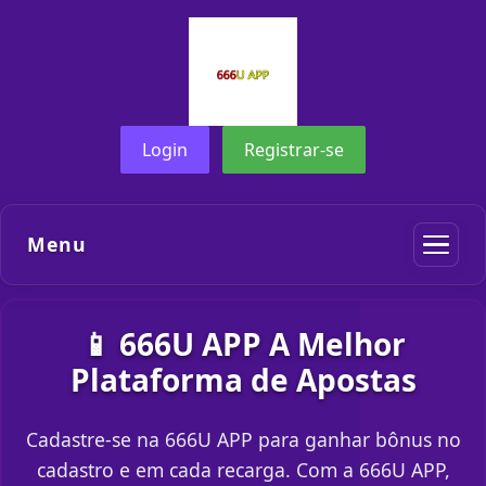
Login
Registrar-se
Menu
📱 666U APP A Melhor
Plataforma de Apostas
Cadastre-se na 666U APP para ganhar bônus no
cadastro e em cada recarga. Com a 666U APP,