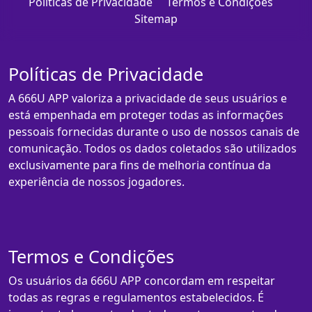
Políticas de Privacidade
Termos e Condições
Sitemap
Políticas de Privacidade
A 666U APP valoriza a privacidade de seus usuários e
está empenhada em proteger todas as informações
pessoais fornecidas durante o uso de nossos canais de
comunicação. Todos os dados coletados são utilizados
exclusivamente para fins de melhoria contínua da
experiência de nossos jogadores.
Termos e Condições
Os usuários da 666U APP concordam em respeitar
todas as regras e regulamentos estabelecidos. É