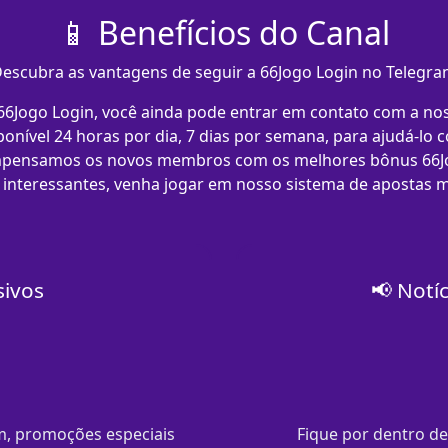
📱 Benefícios do Canal
escubra as vantagens de seguir a 66Jogo Login no Telegr
 66Jogo Login, você ainda pode entrar em contato com a nos
onível 24 horas por dia, 7 dias por semana, para ajudá-lo
ompensamos os novos membros com os melhores bônus 66Jo
e interessantes, venha jogar em nosso sistema de apostas m
sivos
📢 Notí
m, promoções especiais
Fique por dentro d