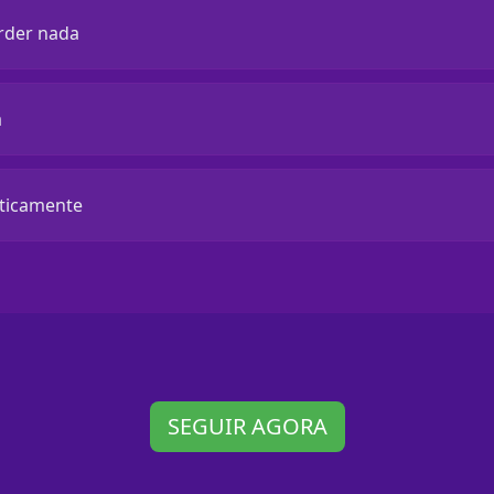
erder nada
a
aticamente
SEGUIR AGORA