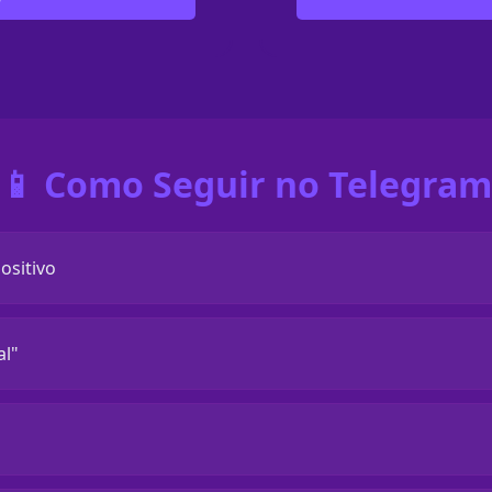
📱 Como Seguir no Telegram
ositivo
al"