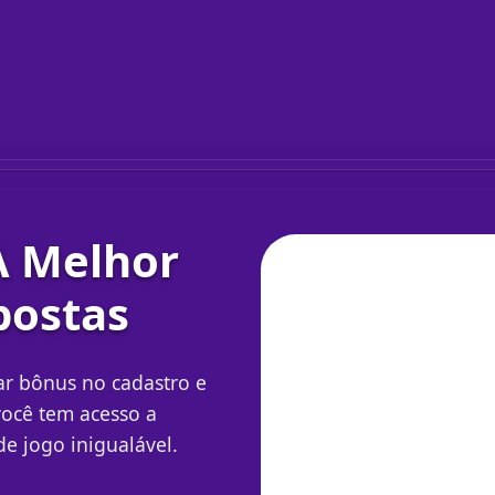
A Melhor
postas
ar bônus no cadastro e
você tem acesso a
e jogo inigualável.