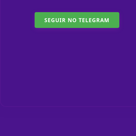
SEGUIR NO TELEGRAM