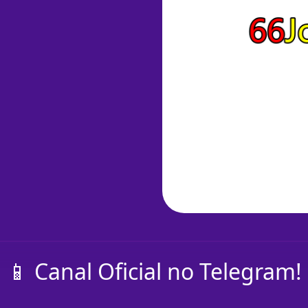
📱 Canal Oficial no Telegram!