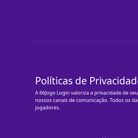
Políticas de Privacida
A 66Jogo Login valoriza a privacidade de s
nossos canais de comunicação. Todos os dad
jogadores.