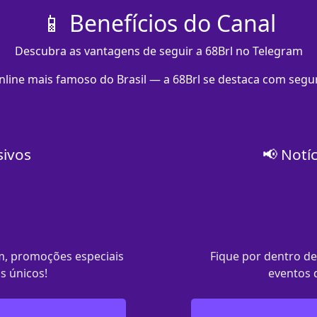
📱 Benefícios do Canal
Descubra as vantagens de seguir a 68Brl no Telegram
online mais famoso do Brasil — a 68Brl se destaca com segur
sivos
📢 Notí
m, promoções especiais
Fique por dentro d
s únicos!
eventos 