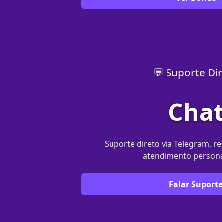
💬 Suporte Di
Cha
Suporte direto via Telegram, r
atendimento persona
Falar Suport