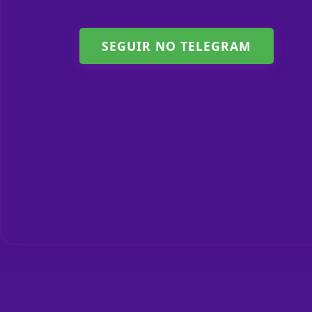
SEGUIR NO TELEGRAM