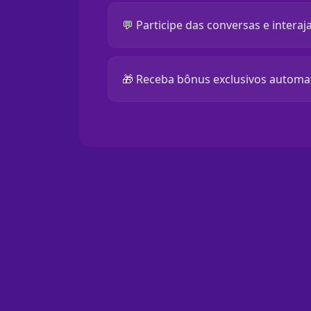
💬 Participe das conversas e interaj
🎁 Receba bônus exclusivos autom