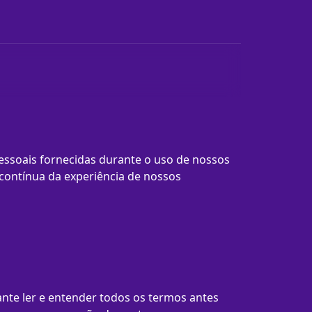
essoais fornecidas durante o uso de nossos
 contínua da experiência de nossos
nte ler e entender todos os termos antes