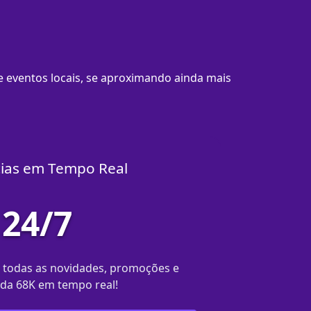
e eventos locais, se aproximando ainda mais
cias em Tempo Real
24/7
e todas as novidades, promoções e
 da 68K em tempo real!