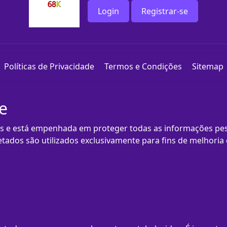
Login
Registrar-se
Políticas de Privacidade
Termos e Condições
Sitemap
de
ios e está empenhada em proteger todas as informações pe
tados são utilizados exclusivamente para fins de melhoria