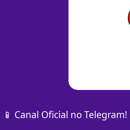
📱 Canal Oficial no Telegram!