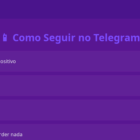
📱 Como Seguir no Telegram
ositivo
erder nada