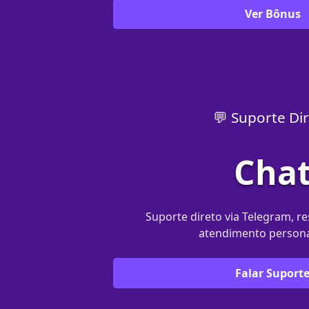
Ver Bônus
💬 Suporte Di
Cha
Suporte direto via Telegram, r
atendimento persona
Falar Suport