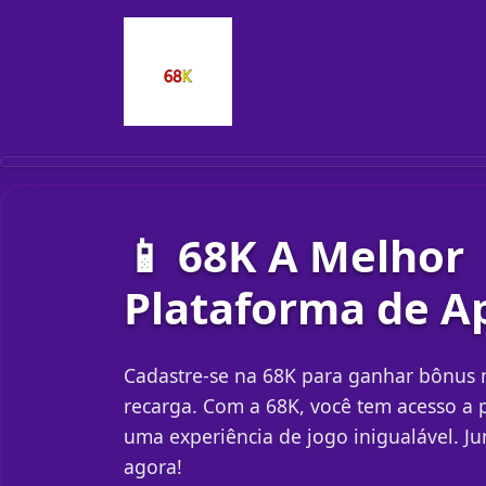
📱 68K A Melhor
Plataforma de A
Cadastre-se na 68K para ganhar bônus 
recarga. Com a 68K, você tem acesso a 
uma experiência de jogo inigualável. J
agora!