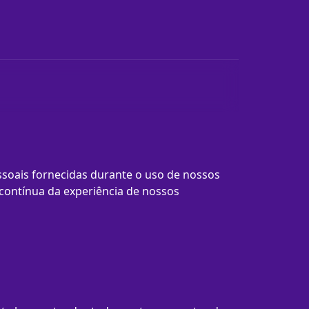
ssoais fornecidas durante o uso de nossos
 contínua da experiência de nossos