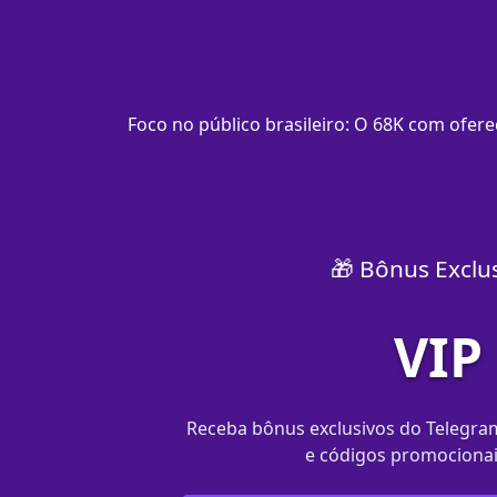
Foco no público brasileiro: O 68K com​ ofe
🎁 Bônus Exclu
VIP
Receba bônus exclusivos do Telegra
e códigos promocionai