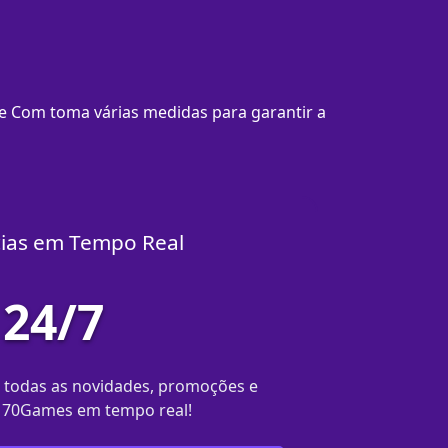
 Com toma várias medidas para garantir a
cias em Tempo Real
24/7
e todas as novidades, promoções e
 70Games em tempo real!