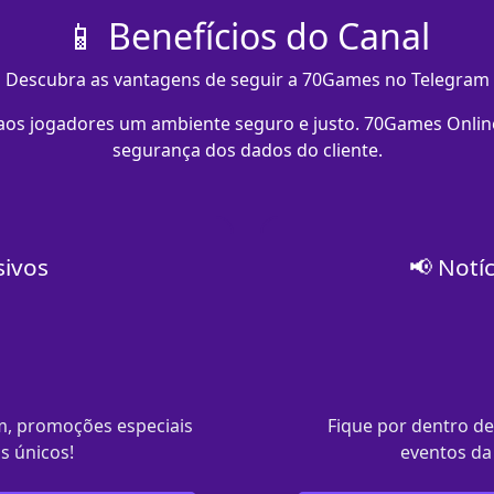
📱 Benefícios do Canal
Descubra as vantagens de seguir a 70Games no Telegram
s jogadores um ambiente seguro e justo. 70Games Online
segurança dos dados do cliente.
sivos
📢 Notí
m, promoções especiais
Fique por dentro d
s únicos!
eventos da