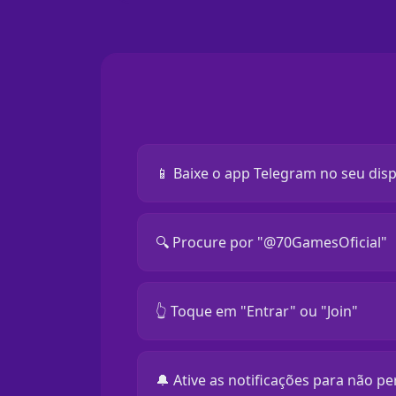
📱 Baixe o app Telegram no seu disp
🔍 Procure por "@70GamesOficial"
👆 Toque em "Entrar" ou "Join"
🔔 Ative as notificações para não p