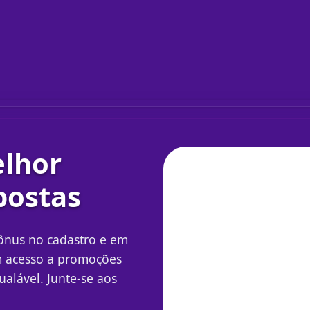
lhor
postas
ônus no cadastro e em
m acesso a promoções
ualável. Junte-se aos