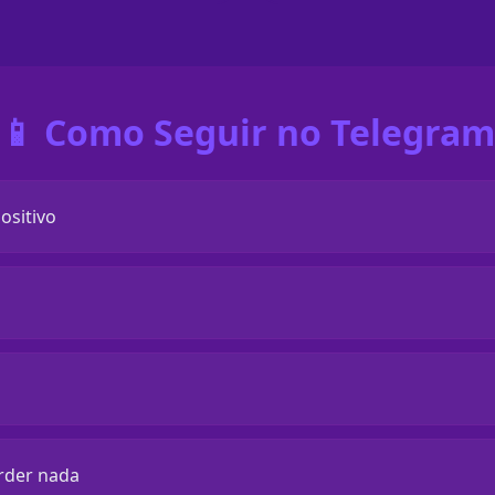
📱 Como Seguir no Telegram
ositivo
erder nada