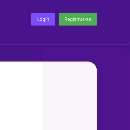
Login
Registrar-se