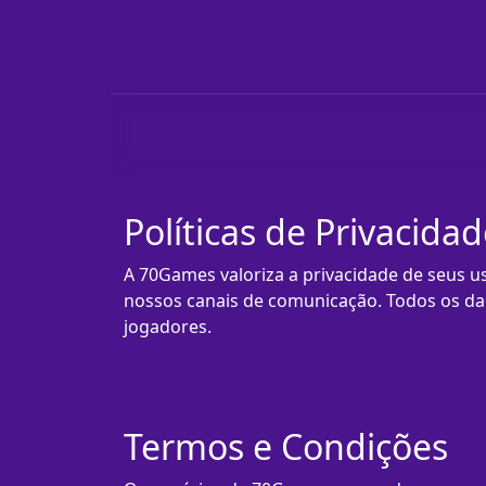
Políticas de Privacida
A 70Games valoriza a privacidade de seus 
nossos canais de comunicação. Todos os dad
jogadores.
Termos e Condições