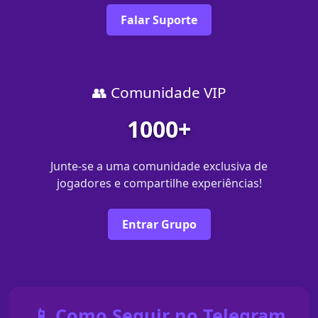
Falar Suporte
👥 Comunidade VIP
1000+
Junte-se a uma comunidade exclusiva de
jogadores e compartilhe experiências!
Entrar Grupo
📱 Como Seguir no Telegram