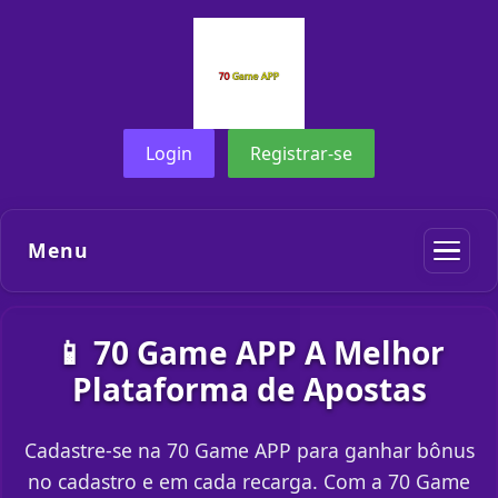
Login
Registrar-se
Menu
📱 70 Game APP A Melhor
Plataforma de Apostas
Cadastre-se na 70 Game APP para ganhar bônus
no cadastro e em cada recarga. Com a 70 Game