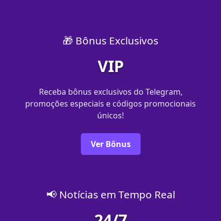
🎁 Bônus Exclusivos
VIP
Receba bônus exclusivos do Telegram,
promoções especiais e códigos promocionais
únicos!
Ver Bônus
📢 Notícias em Tempo Real
24/7