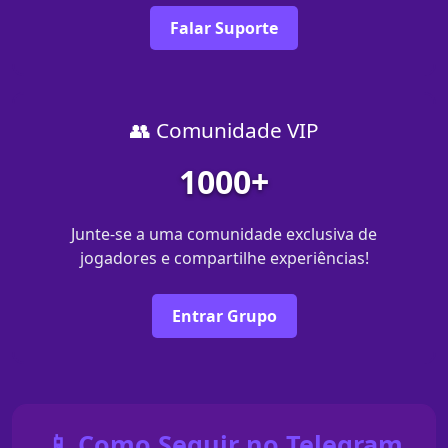
Falar Suporte
👥 Comunidade VIP
1000+
Junte-se a uma comunidade exclusiva de
jogadores e compartilhe experiências!
Entrar Grupo
📱 Como Seguir no Telegram