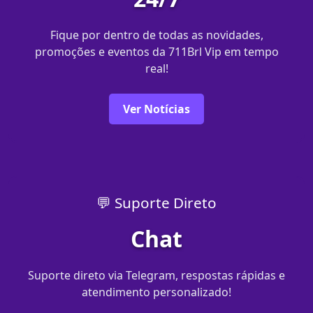
Fique por dentro de todas as novidades,
promoções e eventos da 711Brl Vip em tempo
real!
Ver Notícias
💬 Suporte Direto
Chat
Suporte direto via Telegram, respostas rápidas e
atendimento personalizado!