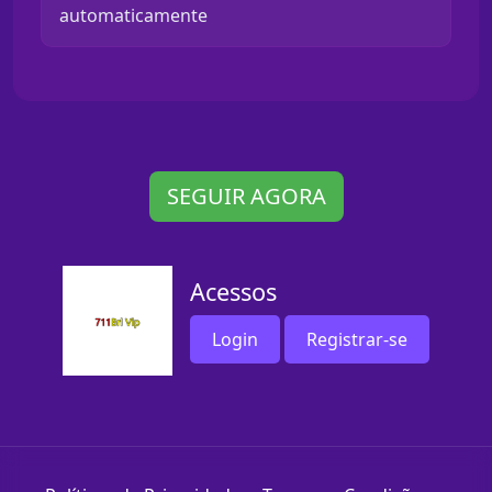
automaticamente
SEGUIR AGORA
Acessos
Login
Registrar-se