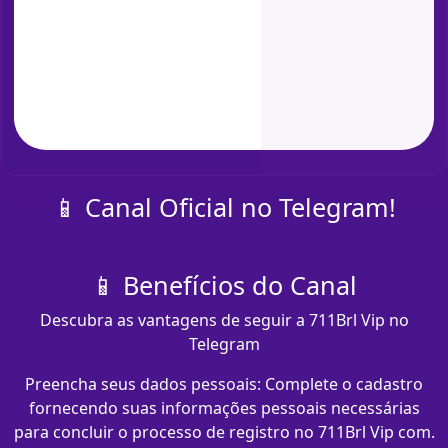
📱 Canal Oficial no Telegram!
📱 Benefícios do Canal
Descubra as vantagens de seguir a 711Brl Vip no
Telegram
Preencha seus dados pessoais: Complete o cadastro
fornecendo suas informações pessoais necessárias
para concluir o processo de registro no 711Brl Vip com​.