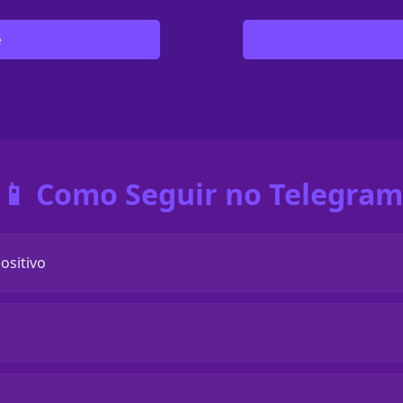
e
📱 Como Seguir no Telegram
ositivo