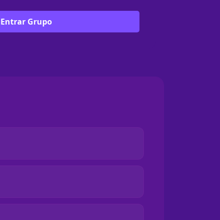
Entrar Grupo