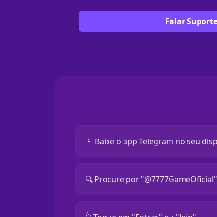
Falar Suport
📱 Baixe o app Telegram no seu disp
🔍 Procure por "@7777GameOficial"