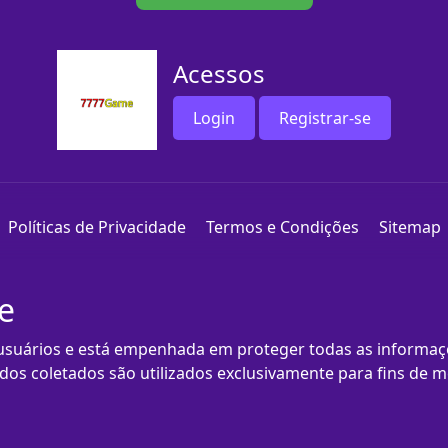
Acessos
Login
Registrar-se
Políticas de Privacidade
Termos e Condições
Sitemap
de
 usuários e está empenhada em proteger todas as informaç
os coletados são utilizados exclusivamente para fins de m