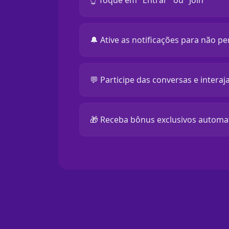
👆 Toque em "Entrar" ou "Join"
🔔 Ative as notificações para não p
💬 Participe das conversas e interaj
🎁 Receba bônus exclusivos autom