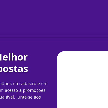
Melhor
postas
bônus no cadastro e em
em acesso a promoções
ualável. Junte-se aos