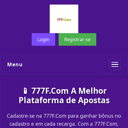
Login
Registrar-se
Menu
📱 777F.Com A Melhor
Plataforma de Apostas
Cadastre-se na 777F.Com para ganhar bônus no
cadastro e em cada recarga. Com a 777F.Com,