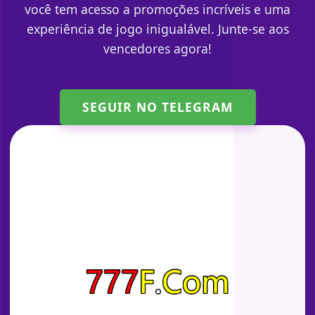
você tem acesso a promoções incríveis e uma
experiência de jogo inigualável. Junte-se aos
vencedores agora!
SEGUIR NO TELEGRAM