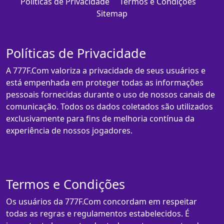
Políticas de Privacidade
Termos e Condições
Sitemap
Políticas de Privacidade
A 777F.Com valoriza a privacidade de seus usuários e
está empenhada em proteger todas as informações
pessoais fornecidas durante o uso de nossos canais de
comunicação. Todos os dados coletados são utilizados
exclusivamente para fins de melhoria contínua da
experiência de nossos jogadores.
Termos e Condições
Os usuários da 777F.Com concordam em respeitar
todas as regras e regulamentos estabelecidos. É