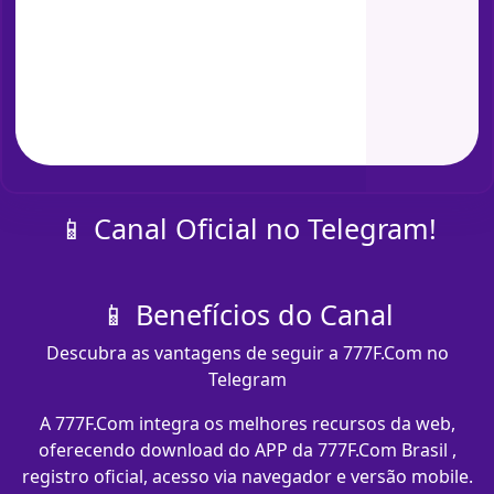
📱 Canal Oficial no Telegram!
📱 Benefícios do Canal
Descubra as vantagens de seguir a 777F.Com no
Telegram
A 777F.Com integra os melhores recursos da web,
oferecendo download do APP da 777F.Com Brasil ,
registro oficial, acesso via navegador e versão mobile.