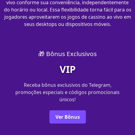
vivo conforme sua conveniência, independentemente
do horário ou local. Essa flexibilidade torna fácil para os
jogadores aproveitarem os jogos de cassino ao vivo em
seus desktops ou dispositivos móveis.
🎁 Bônus Exclusivos
VIP
Receba bônus exclusivos do Telegram,
promoções especiais e códigos promocionais
únicos!
Ver Bônus