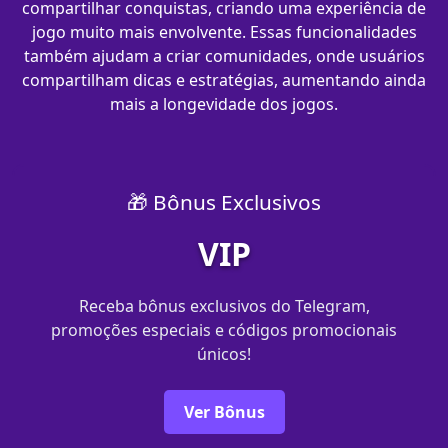
compartilhar conquistas, criando uma experiência de
jogo muito mais envolvente. Essas funcionalidades
também ajudam a criar comunidades, onde usuários
compartilham dicas e estratégias, aumentando ainda
mais a longevidade dos jogos.
🎁 Bônus Exclusivos
VIP
Receba bônus exclusivos do Telegram,
promoções especiais e códigos promocionais
únicos!
Ver Bônus