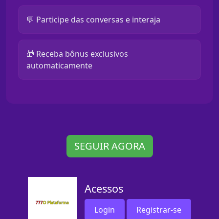
💬 Participe das conversas e interaja
🎁 Receba bônus exclusivos
automaticamente
SEGUIR AGORA
Acessos
Login
Registrar-se