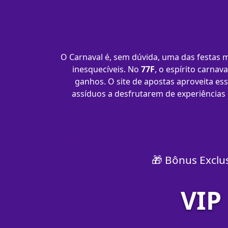
O Carnaval é, sem dúvida, uma das festas m
inesquecíveis. No
77F
, o espírito carna
ganhos. O site de apostas aproveita es
assíduos a desfrutarem de experiências 
🎁 Bônus Exclu
VIP