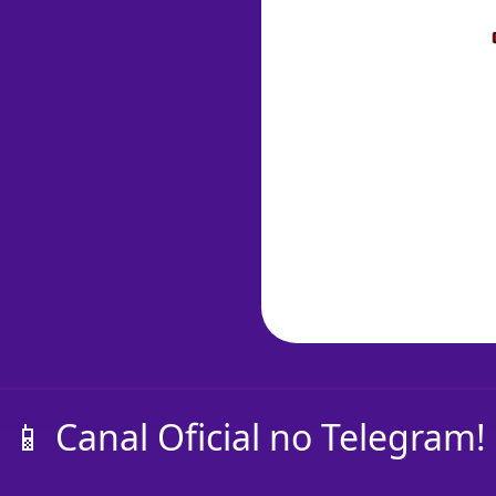
📱 Canal Oficial no Telegram!