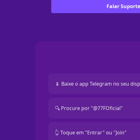
Falar Suport
📱 Baixe o app Telegram no seu disp
🔍 Procure por "@77FOficial"
👆 Toque em "Entrar" ou "Join"