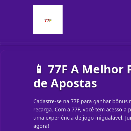
📱 77F A Melhor 
de Apostas
Cadastre-se na 77F para ganhar bônus 
recarga. Com a 77F, você tem acesso a p
uma experiência de jogo inigualável. J
agora!