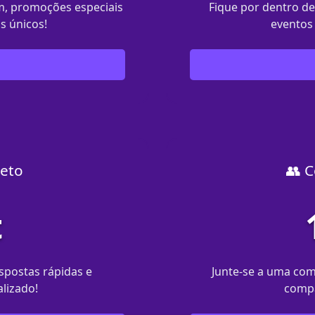
m, promoções especiais
Fique por dentro d
s únicos!
eventos
reto
👥 
t
espostas rápidas e
Junte-se a uma com
lizado!
compa