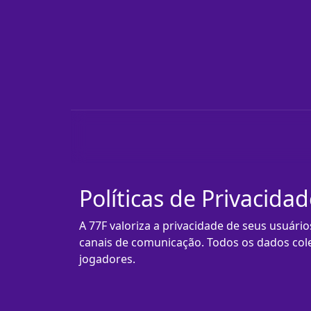
Políticas de Privacida
A 77F valoriza a privacidade de seus usuár
canais de comunicação. Todos os dados cole
jogadores.