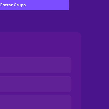
Entrar Grupo