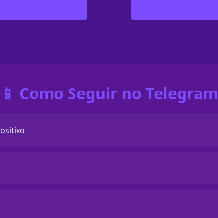
e
📱 Como Seguir no Telegram
ositivo