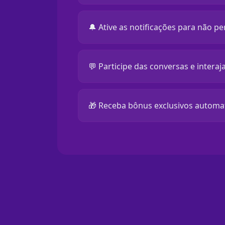
🔔 Ative as notificações para não p
💬 Participe das conversas e interaj
🎁 Receba bônus exclusivos autom