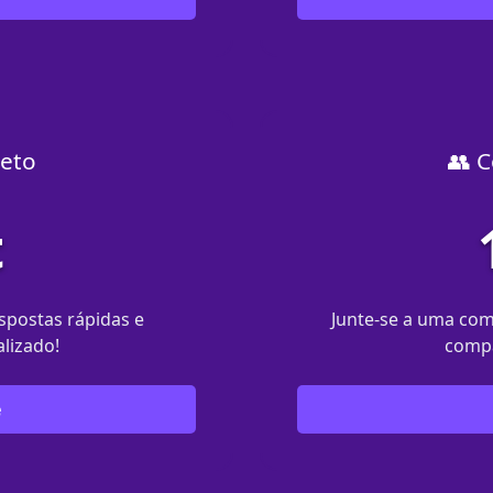
reto
👥 
t
espostas rápidas e
Junte-se a uma com
lizado!
compa
e