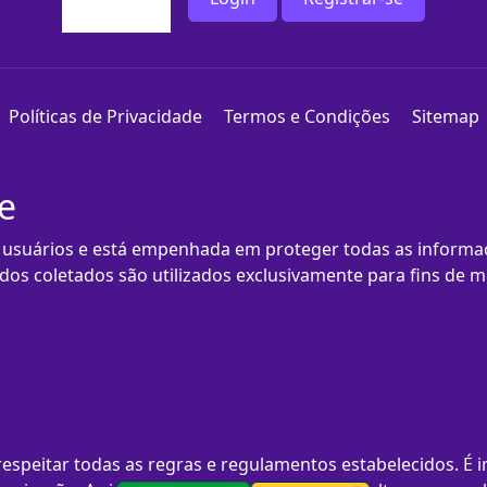
Políticas de Privacidade
Termos e Condições
Sitemap
de
s usuários e está empenhada em proteger todas as informa
os coletados são utilizados exclusivamente para fins de m
peitar todas as regras e regulamentos estabelecidos. É i