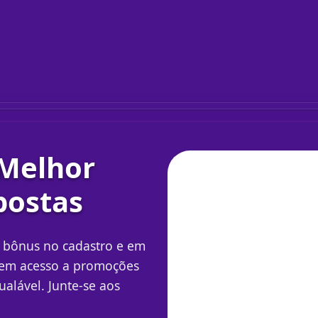
 Melhor
postas
 bônus no cadastro e em
tem acesso a promoções
ualável. Junte-se aos