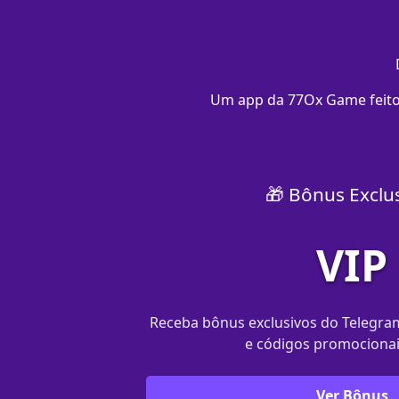
Um app da 77Ox Game feito p
🎁 Bônus Exclu
VIP
Receba bônus exclusivos do Telegra
e códigos promocionai
Ver Bônus