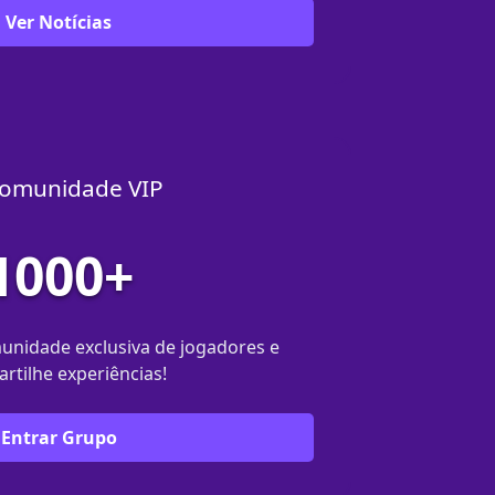
Ver Notícias
Comunidade VIP
1000+
unidade exclusiva de jogadores e
rtilhe experiências!
Entrar Grupo