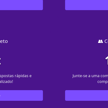
reto
👥 
t
espostas rápidas e
Junte-se a uma com
lizado!
compa
e