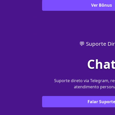
Ver Bônus
💬 Suporte Di
Cha
Suporte direto via Telegram, r
atendimento persona
Falar Suport