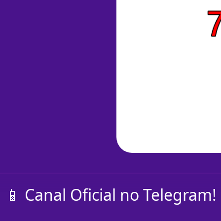
📱 Canal Oficial no Telegram!