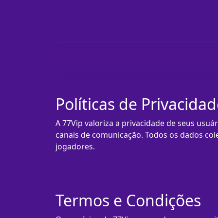
Políticas de Privacida
A 77Vip valoriza a privacidade de seus usu
canais de comunicação. Todos os dados cole
jogadores.
Termos e Condições