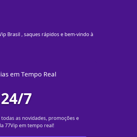
Vip Brasil , saques rápidos e bem-vindo à
cias em Tempo Real
24/7
e todas as novidades, promoções e
da 77Vip em tempo real!