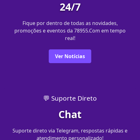
24/7
Fique por dentro de todas as novidades,
promoções e eventos da 78955.Com em tempo
real!
Ver Notícias
💬 Suporte Direto
Chat
Suporte direto via Telegram, respostas rápidas e
atendimento personalizado!