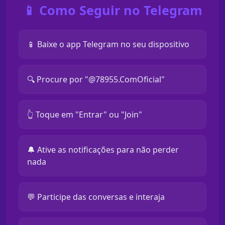
📱 Como Seguir no Telegram
📱 Baixe o app Telegram no seu dispositivo
🔍 Procure por "@78955.ComOficial"
👆 Toque em "Entrar" ou "Join"
🔔 Ative as notificações para não perder
nada
💬 Participe das conversas e interaja