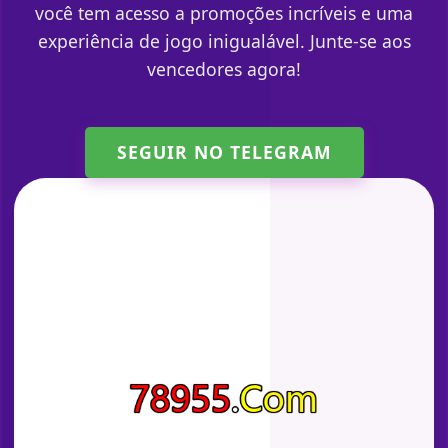
você tem acesso a promoções incríveis e uma
experiência de jogo inigualável. Junte-se aos
vencedores agora!
SEGUIR NO TELEGRAM