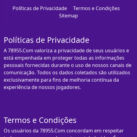
Políticas de Privacidade
Termos e Condições
Sitemap
Políticas de Privacidade
A 78955.Com valoriza a privacidade de seus usuários e
está empenhada em proteger todas as informações
pessoais fornecidas durante o uso de nossos canais de
comunicação. Todos os dados coletados são utilizados
exclusivamente para fins de melhoria contínua da
experiência de nossos jogadores.
Termos e Condições
Os usuários da 78955.Com concordam em respeitar