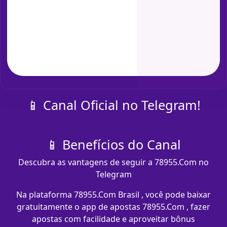
📱 Canal Oficial no Telegram!
📱 Benefícios do Canal
Descubra as vantagens de seguir a 78955.Com no
Telegram
Na plataforma 78955.Com Brasil , você pode baixar
gratuitamente o app de apostas 78955.Com , fazer
apostas com facilidade e aproveitar bônus