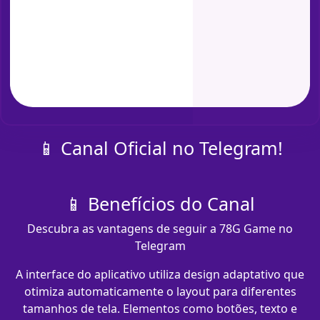
📱 Canal Oficial no Telegram!
📱 Benefícios do Canal
Descubra as vantagens de seguir a 78G Game no
Telegram
A interface do aplicativo utiliza design adaptativo que
otimiza automaticamente o layout para diferentes
tamanhos de tela. Elementos como botões, texto e