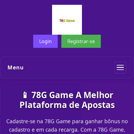
Login
Registrar-se
Menu
📱 78G Game A Melhor
Plataforma de Apostas
Cadastre-se na 78G Game para ganhar bônus no
cadastro e em cada recarga. Com a 78G Game,