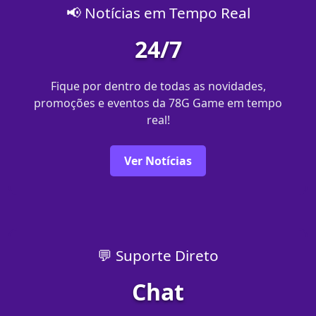
📢 Notícias em Tempo Real
24/7
Fique por dentro de todas as novidades,
promoções e eventos da 78G Game em tempo
real!
Ver Notícias
💬 Suporte Direto
Chat