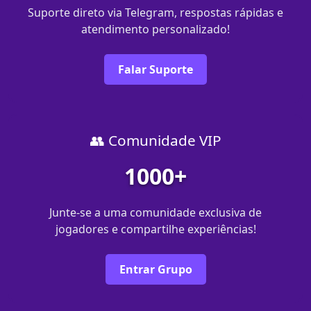
Suporte direto via Telegram, respostas rápidas e
atendimento personalizado!
Falar Suporte
👥 Comunidade VIP
1000+
Junte-se a uma comunidade exclusiva de
jogadores e compartilhe experiências!
Entrar Grupo