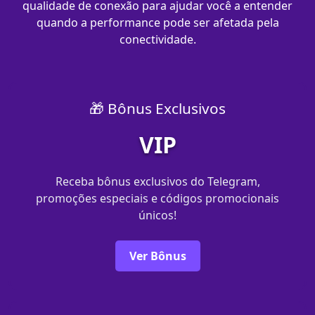
qualidade de conexão para ajudar você a entender
quando a performance pode ser afetada pela
conectividade.
🎁 Bônus Exclusivos
VIP
Receba bônus exclusivos do Telegram,
promoções especiais e códigos promocionais
únicos!
Ver Bônus