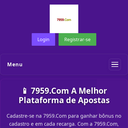
Login
Registrar-se
Menu
📱 7959.Com A Melhor
Plataforma de Apostas
Cadastre-se na 7959.Com para ganhar bônus no
cadastro e em cada recarga. Com a 7959.Com,