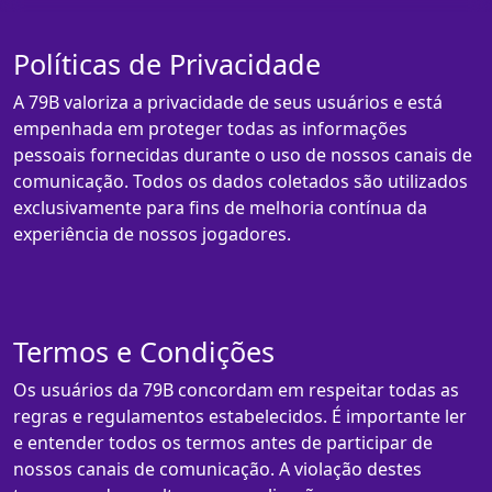
Políticas de Privacidade
A 79B valoriza a privacidade de seus usuários e está
empenhada em proteger todas as informações
pessoais fornecidas durante o uso de nossos canais de
comunicação. Todos os dados coletados são utilizados
exclusivamente para fins de melhoria contínua da
experiência de nossos jogadores.
Termos e Condições
Os usuários da 79B concordam em respeitar todas as
regras e regulamentos estabelecidos. É importante ler
e entender todos os termos antes de participar de
nossos canais de comunicação. A violação destes