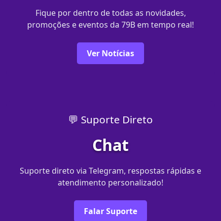
Fique por dentro de todas as novidades,
promoções e eventos da 79B em tempo real!
Ver Notícias
💬 Suporte Direto
Chat
Suporte direto via Telegram, respostas rápidas e
atendimento personalizado!
Falar Suporte